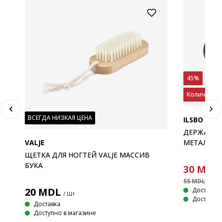
45%
Количество
ВСЕГДА НИЗКАЯ ЦЕНА
ILSBO
ДЕРЖАТЕЛ
VALJE
МЕТАЛЛ Ч
ЩЕТКА ДЛЯ НОГТЕЙ VALJE МАССИВ
БУКА
30
MDL
55 MDL
/ Шт
20
MDL
Доставка
/ Шт
Доступно 
Доставка
Доступно в магазине