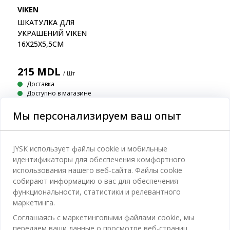
VIKEN
ШКАТУЛКА ДЛЯ
УКРАШЕНИЙ VIKEN
16X25X5,5СМ
215
MDL
/ Шт
Доставка
Доступно в магазине
Мы персонализируем ваш опыт
JYSK использует файлы cookie и мобильные
Категории
идентификаторы для обеспечения комфортного
использования нашего веб-сайта. Файлы cookie
Спальня
собирают информацию о вас для обеспечения
Отдел обслуживания клиентов
функциональности, статистики и релевантного
Ванная
маркетинга.
Контакты службы поддержки клиентов
Кабинет
Соглашаясь с маркетинговыми файлами cookie, мы
JYSK
передаем ваши данные о просмотре веб-страниц
Магазины и часы работы