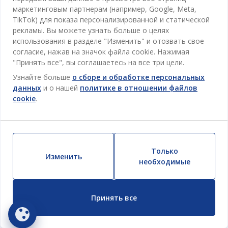
Гостиная
маркетинговым партнерам (например, Google, Meta,
Про JYSK
Акции
TikTok) для показа персонализированной и статической
Столовая
ОФИС
рекламы. Вы можете узнать больше о целях
JYSK.com
Пользовательское соглашение
использования в разделе "Изменить" и отозвать свое
Хранение
TAROL-DD S.R.L. ул.Юбилейная, 41A мун. Кишинёв,
JYSK ОБСЛУЖИВАНИЕ КЛИЕНТОВ
Пресса
согласие, нажав на значок файла cookie. Нажимая
Гарантия цены
Республика Молдова
Контактный центр для клиентов
Шторы
"Принять все", вы соглашаетесь на все три цели.
Следите за Jysk
Вакансии
Телефон: 022 022 030
Гарантия на продукт
JYSK BUSINESS TO BUSINESS (B2B)
Узнайте больше
о сборе и обработке персональных
Для Сада
E-mail: support@jysk.md
данных
и о нашей
политике в отношении файлов
Новостная рассылка
Продажи и работа с юридическими лицами
Политика конфиденциальности
Товары для дома
cookie
.
Телефон: 060 531 531
Вдохновение
E-mail: jysk@jysk.md
Скидочная карта
Outlet
JYSK BUSINESS TO BUSINESS
Преимущества для клиентов
Кампания
Полезные ссылки
Доставка
Только
Новинки
Изменить
необходимые
Устойчивое развитие
Возврат
ВСЕГДА НИЗКАЯ ЦЕНА
Жалобы
Принять все
Настройки cookie
Безопасность