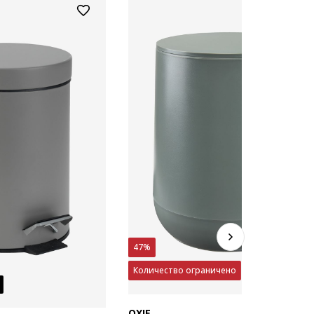
47%
Количество ограничено
OXIE