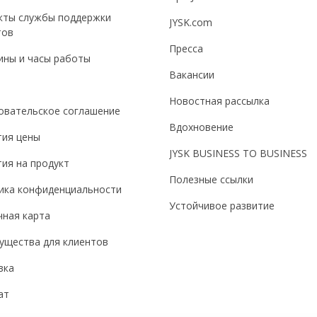
кты службы поддержки
JYSK.com
тов
Пресса
ины и часы работы
Вакансии
Новостная рассылка
овательское соглашение
Вдохновение
тия цены
JYSK BUSINESS TO BUSINESS
ия на продукт
Полезные ссылки
ика конфиденциальности
Устойчивое развитие
чная карта
ущества для клиентов
вка
ат