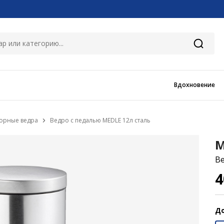
Вдохновение
орные ведра
Ведро с педалью MEDLE 12л сталь
M
Ве
4
До