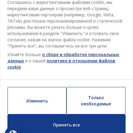
Кабинет
Соглашаясь с маркетинговыми файлами cookie, мы
JYSK
Магазины и часы работы
передаем ваши данные о просмотре веб-страниц
Гостиная
маркетинговым партнерам (например, Google, Meta,
Про JYSK
Акции
TikTok) для показа персонализированной и статической
Столовая
ОФИС
рекламы. Вы можете узнать больше о целях
JYSK.com
Пользовательское соглашение
Хранение
использования в разделе "Изменить" и отозвать свое
TAROL-DD S.R.L. ул.Юбилейная, 41A мун. Кишинёв,
JYSK ОБСЛУЖИВАНИЕ КЛИЕНТОВ
Пресса
согласие, нажав на значок файла cookie. Нажимая
Гарантия цены
Республика Молдова
Контактный центр для клиентов
Шторы
"Принять все", вы соглашаетесь на все три цели.
Следите за Jysk
Вакансии
Телефон: 022 022 030
Гарантия на продукт
JYSK BUSINESS TO BUSINESS (B2B)
Узнайте больше
о сборе и обработке персональных
Для Сада
E-mail: support@jysk.md
Новостная рассылка
Продажи и работа с юридическими лицами
данных
и о нашей
политике в отношении файлов
Политика конфиденциальности
Товары для дома
Телефон: 060 531 531
cookie
.
Вдохновение
E-mail: jysk@jysk.md
Скидочная карта
Outlet
JYSK BUSINESS TO BUSINESS
Преимущества для клиентов
Кампания
Полезные ссылки
Доставка
Только
Новинки
Изменить
необходимые
Устойчивое развитие
Возврат
ВСЕГДА НИЗКАЯ ЦЕНА
Жалобы
Принять все
Настройки cookie