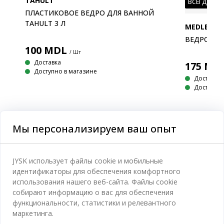
TAHULT
ВСЕГДА НИ
ПЛАСТИКОВОЕ ВЕДРО ДЛЯ ВАННОЙ
TAHULT 3 Л
MEDLE
ВЕДРО С 
100
MDL
/ Шт
Доставка
175
MD
Доступно в магазине
Доставка
Доступно 
Мы персонализируем ваш опыт
JYSK использует файлы cookie и мобильные
Категории
идентификаторы для обеспечения комфортного
использования нашего веб-сайта. Файлы cookie
Спальня
собирают информацию о вас для обеспечения
Отдел обслуживания клиентов
функциональности, статистики и релевантного
Ванная
маркетинга.
Контакты службы поддержки клиентов