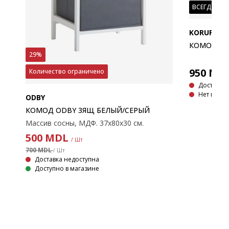
ВСЕГДА НИ
KORUP
КОМОД KO
29%
Н/
950
MD
Количество ограничено
Доставка 
Нет в нал
ODBY
КОМОД ODBY 3ЯЩ БЕЛЫЙ/СЕРЫЙ
Массив сосны, МДФ. 37x80x30 см.
500
MDL
/ Шт
700 MDL
/ Шт
Доставка недоступна
Доступно в магазине