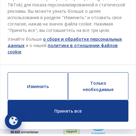
Спальня
TikTok) для показа персонализированной и статической
Отдел обслуживания клиентов
рекламы. Вы можете узнать больше о целях
Ванная
использования в разделе "Изменить" и отозвать свое
Контакты службы поддержки клиентов
согласие, нажав на значок файла cookie. Нажимая
Кабинет
JYSK
"Принять все", вы соглашаетесь на все три цели.
Магазины и часы работы
Гостиная
Узнайте больше
о сборе и обработке персональных
Про JYSK
данных
и о нашей
политике в отношении файлов
Акции
Столовая
ОФИС
cookie
.
JYSK.com
Пользовательское соглашение
Хранение
TAROL-DD S.R.L. ул.Юбилейная, 41A мун. Кишинёв,
JYSK ОБСЛУЖИВАНИЕ КЛИЕНТОВ
Пресса
Гарантия цены
Республика Молдова
Контактный центр для клиентов
Шторы
Следите за Jysk
Вакансии
Телефон: 022 022 030
Гарантия на продукт
JYSK BUSINESS TO BUSINESS (B2B)
Для Сада
E-mail: support@jysk.md
Только
Изменить
Новостная рассылка
Продажи и работа с юридическими лицами
необходимые
Политика конфиденциальности
Товары для дома
Телефон: 060 531 531
Вдохновение
E-mail: jysk@jysk.md
Скидочная карта
Outlet
JYSK BUSINESS TO BUSINESS
Принять все
Преимущества для клиентов
Кампания
Полезные ссылки
Доставка
Новинки
Устойчивое развитие
Возврат