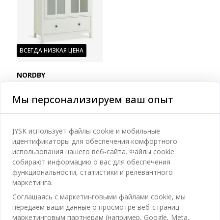
ВСЕГДА НИЗКАЯ ЦЕНА
NORDBY
СЕРВАНТ NORDBY 2ДВ
Мы персонализируем ваш опыт
1ЯЩ БЕЛЫЙ
МДФ и закаленное стекло. Ящик с механизмом полного выдвижения. 94x190x44 см
6000
MDL
/ Шт
JYSK использует файлы cookie и мобильные
Доставка недоступна
идентификаторы для обеспечения комфортного
Доступно в магазине
использования нашего веб-сайта. Файлы cookie
собирают информацию о вас для обеспечения
функциональности, статистики и релевантного
маркетинга.
Соглашаясь с маркетинговыми файлами cookie, мы
Категории
передаем ваши данные о просмотре веб-страниц
маркетинговым партнерам (например, Google, Meta,