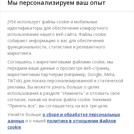
Мы персонализируем ваш опыт
Категории
JYSK использует файлы cookie и мобильные
идентификаторы для обеспечения комфортного
Спальня
использования нашего веб-сайта. Файлы cookie
Отдел обслуживания клиентов
собирают информацию о вас для обеспечения
Ванная
функциональности, статистики и релевантного
Контакты службы поддержки клиентов
маркетинга.
Кабинет
JYSK
Соглашаясь с маркетинговыми файлами cookie, мы
Магазины и часы работы
Гостиная
передаем ваши данные о просмотре веб-страниц
Про JYSK
маркетинговым партнерам (например, Google, Meta,
Акции
Столовая
ОФИС
TikTok) для показа персонализированной и статической
JYSK.com
Пользовательское соглашение
рекламы. Вы можете узнать больше о целях
Хранение
TAROL-DD S.R.L. ул.Юбилейная, 41A мун. Кишинёв,
JYSK ОБСЛУЖИВАНИЕ КЛИЕНТОВ
использования в разделе "Изменить" и отозвать свое
Пресса
Гарантия цены
Республика Молдова
Контактный центр для клиентов
Шторы
согласие, нажав на значок файла cookie. Нажимая
Следите за Jysk
Вакансии
Телефон: 022 022 030
"Принять все", вы соглашаетесь на все три цели.
Гарантия на продукт
JYSK BUSINESS TO BUSINESS (B2B)
Для Сада
E-mail: support@jysk.md
Узнайте больше
о сборе и обработке персональных
Новостная рассылка
Продажи и работа с юридическими лицами
Политика конфиденциальности
данных
и о нашей
политике в отношении файлов
Товары для дома
Телефон: 060 531 531
cookie
.
Вдохновение
E-mail: jysk@jysk.md
Скидочная карта
Outlet