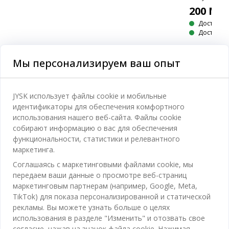
200
MD
Доставка
Доступно 
Мы персонализируем ваш опыт
Категории
JYSK использует файлы cookie и мобильные
идентификаторы для обеспечения комфортного
Спальня
использования нашего веб-сайта. Файлы cookie
Отдел обслуживания клиентов
собирают информацию о вас для обеспечения
Ванная
функциональности, статистики и релевантного
Контакты службы поддержки клиентов
маркетинга.
Кабинет
JYSK
Соглашаясь с маркетинговыми файлами cookie, мы
Магазины и часы работы
Гостиная
передаем ваши данные о просмотре веб-страниц
Про JYSK
маркетинговым партнерам (например, Google, Meta,
Акции
Столовая
ОФИС
TikTok) для показа персонализированной и статической
JYSK.com
Пользовательское соглашение
рекламы. Вы можете узнать больше о целях
Хранение
TAROL-DD S.R.L. ул.Юбилейная, 41A мун. Кишинёв,
JYSK ОБСЛУЖИВАНИЕ КЛИЕНТОВ
использования в разделе "Изменить" и отозвать свое
Пресса
Гарантия цены
Республика Молдова
Контактный центр для клиентов
Шторы
согласие, нажав на значок файла cookie. Нажимая