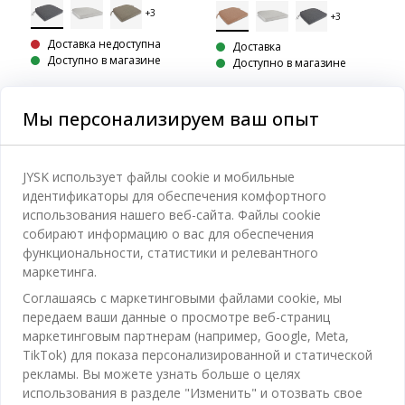
Доставка недоступна
Доставка
Доступно в магазине
Доступно в магазине
Мы персонализируем ваш опыт
Категории
JYSK использует файлы cookie и мобильные
идентификаторы для обеспечения комфортного
Спальня
использования нашего веб-сайта. Файлы cookie
Отдел обслуживания клиентов
собирают информацию о вас для обеспечения
Ванная
функциональности, статистики и релевантного
Контакты службы поддержки клиентов
маркетинга.
Кабинет
JYSK
Соглашаясь с маркетинговыми файлами cookie, мы
Магазины и часы работы
Гостиная
передаем ваши данные о просмотре веб-страниц
Про JYSK
маркетинговым партнерам (например, Google, Meta,
Акции
Столовая
ОФИС
TikTok) для показа персонализированной и статической
JYSK.com
Пользовательское соглашение
рекламы. Вы можете узнать больше о целях
Хранение
TAROL-DD S.R.L. ул.Юбилейная, 41A мун. Кишинёв,
JYSK ОБСЛУЖИВАНИЕ КЛИЕНТОВ
использования в разделе "Изменить" и отозвать свое
Пресса
Гарантия цены