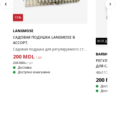
15%
LANGMOSE
САДОВАЯ ПОДУШКА LANGMOSE В
ВСЕГДА НИ
АСCОРТ.
Садовая подушка для регулируемого стула. 49x117x6 см
BARMOSE
200
MDL
/ Шт
РЕГУЛИРУ
235 MDL
/ Шт
ДЛЯ САДА,
Доставка
Доступно в магазине
48x117x6 с
Плотный структурный полиэстер, ППУ. Для садового кресла с регулируемой спинкой. 50х119х8 см.
200
MD
Доставка
Доступно 