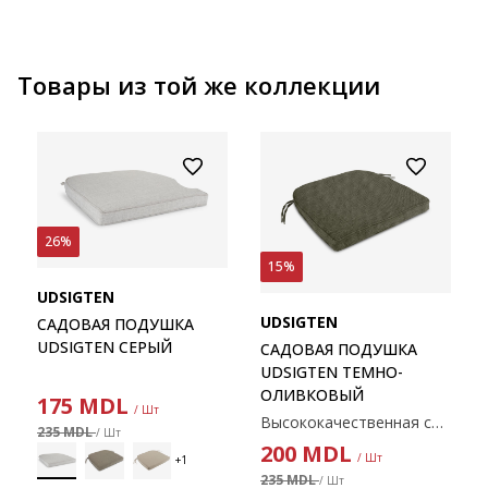
Товары из той же коллекции
26%
15%
UDSIGTEN
UDSIGTEN
САДОВАЯ ПОДУШКА
UDSIGTEN СЕРЫЙ
САДОВАЯ ПОДУШКА
UDSIGTEN ТЕМНО-
ОЛИВКОВЫЙ
175
MDL
/ Шт
Высококачественная садовая подушка с прочным тканым чехлом. Для стульев. 48 x 49 x 6 см.
235 MDL
/ Шт
200
MDL
/ Шт
235 MDL
/ Шт