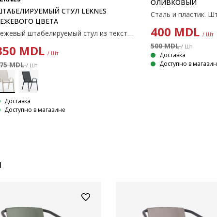
ОЛИВКОВЫЙ
ШТАБЕЛИРУЕМЫЙ СТУЛ LEKNES
Сталь и пластик. 
БЕЖЕВОГО ЦВЕТА
400
MDL
Бежевый штабелируемый стул из текстилена с порошковым покрытием стального каркаса. Текстилен — это удобный, устойчивый к выцветанию материал, который быстро сохнет и легко чистится. Садовый стул можно штабелировать для компактного хранения.
/ Шт
500 MDL
350
MDL
/ Шт
/ Шт
Доставка
Доступно в магази
75 MDL
/ Шт
Доставка
Доступно в магазине
и