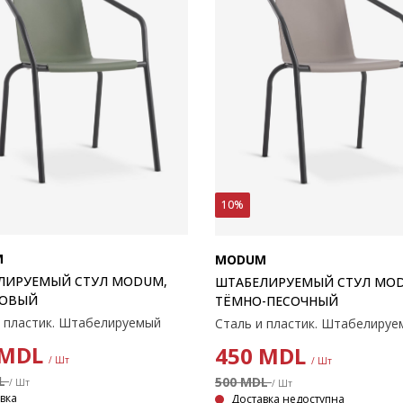
10%
M
MODUM
ЛИРУЕМЫЙ СТУЛ MODUM,
ШТАБЕЛИРУЕМЫЙ СТУЛ MO
ОВЫЙ
ТЁМНО-ПЕСОЧНЫЙ
и пластик. Штабелируемый
Сталь и пластик. Штабелируе
MDL
450
MDL
/ Шт
/ Шт
DL
500 MDL
/ Шт
/ Шт
вка
Доставка недоступна