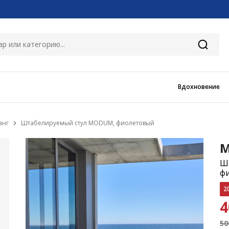
Вдохновение
анг
Штабелируемый стул MODUM, фиолетовый
Ш
ф
2
4
50