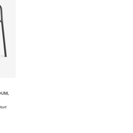
DUM,
мые