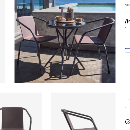
Ак
До