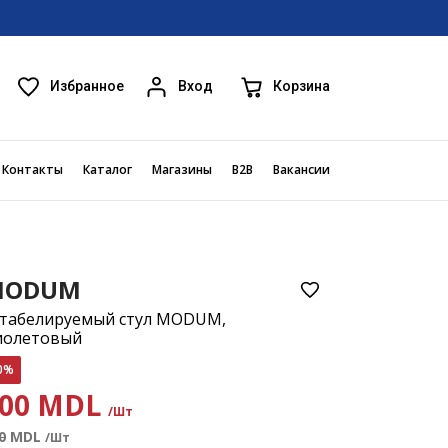
Избранное
Корзина
Вход
Контакты
Каталог
Магазины
B2B
Вакансии
MODUM
табелируемый стул MODUM,
иолетовый
0%
00 MDL
/Шт
0
MDL
/Шт