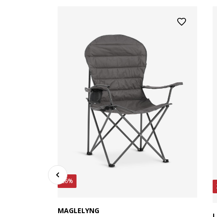
26%
DUM,
MAGLELYNG
L