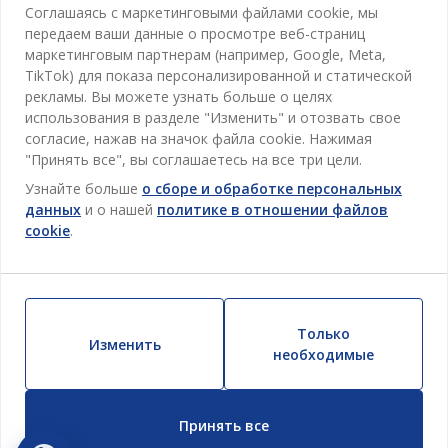
JYSK
Соглашаясь с маркетинговыми файлами cookie, мы
Магазины и часы работы
Гостиная
передаем ваши данные о просмотре веб-страниц
Про JYSK
маркетинговым партнерам (например, Google, Meta,
Акции
Столовая
ОФИС
TikTok) для показа персонализированной и статической
JYSK.com
Пользовательское соглашение
рекламы. Вы можете узнать больше о целях
Хранение
TAROL-DD S.R.L. ул.Юбилейная, 41A мун. Кишинёв,
JYSK ОБСЛУЖИВАНИЕ КЛИЕНТОВ
использования в разделе "Изменить" и отозвать свое
Пресса
Гарантия цены
Республика Молдова
Контактный центр для клиентов
Шторы
согласие, нажав на значок файла cookie. Нажимая
Следите за Jysk
Вакансии
Телефон: 022 022 030
"Принять все", вы соглашаетесь на все три цели.
Гарантия на продукт
JYSK BUSINESS TO BUSINESS (B2B)
Для Сада
E-mail: support@jysk.md
Узнайте больше
о сборе и обработке персональных
Новостная рассылка
Продажи и работа с юридическими лицами
Политика конфиденциальности
данных
и о нашей
политике в отношении файлов
Товары для дома
Телефон: 060 531 531
cookie
.
Вдохновение
E-mail: jysk@jysk.md
Скидочная карта
Outlet
JYSK BUSINESS TO BUSINESS
Преимущества для клиентов
Кампания
Полезные ссылки
Доставка
Новинки
Только
Устойчивое развитие
Изменить
Возврат
необходимые
ВСЕГДА НИЗКАЯ ЦЕНА
Жалобы
Настройки cookie
Принять все