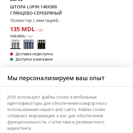
ШТОРА LUPIN 140X300
ГЛЯНЦЕВО-СЕРЕБРЯНЫЙ
Полиэстер с имитацией шелка. С карманон для карниза и лентой для занавесок. 1 х 140 х 300 см
135
MDL
/ Шт
165 MDL
/ Шт
Доставка недоступна
Доступно в магазине
Мы персонализируем ваш опыт
Категории
JYSK использует файлы cookie и мобильные
идентификаторы для обеспечения комфортного
Спальня
использования нашего веб-сайта. Файлы cookie
Отдел обслуживания клиентов
собирают информацию о вас для обеспечения
Ванная
функциональности, статистики и релевантного
Контакты службы поддержки клиентов
маркетинга.
Кабинет