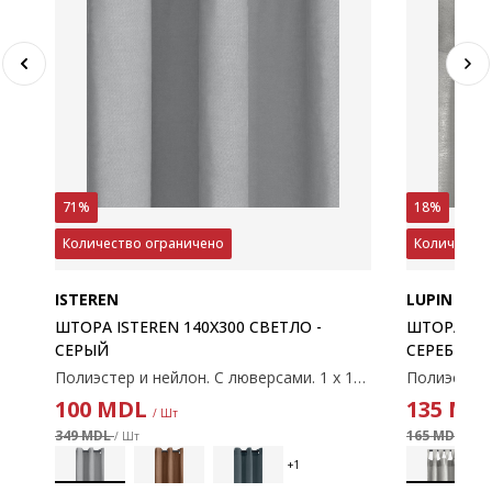
71%
18%
Количество ограничено
Количество
ISTEREN
LUPIN
ШТОРА ISTEREN 140X300 СВЕТЛО -
ШТОРА LUP
СЕРЫЙ
СЕРЕБРЯН
Полиэстер и нейлон. С люверсами. 1 x 140 x 300 см
100
MDL
135
MD
/ Шт
349 MDL
165 MDL
/ Шт
/ Шт