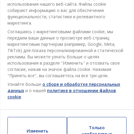
использования нашего веб-сайта. Файлы cookie
собирают информацию о вас для обеспечения
Категории
функциональности, статистики и релевантного
маркетинга.
Спальня
Соглашаясь с маркетинговыми файлами cookie, мы
Отдел обслуживания клиентов
Ванная
передаем ваши данные о просмотре веб-страниц
маркетинговым партнерам (например, Google, Meta,
Контакты службы поддержки клиентов
Кабинет
TikTok) для показа персонализированной и статической
JYSK
рекламы. Вы можете узнать больше о целях
Магазины и часы работы
Гостиная
использования в разделе "Изменить" и отозвать свое
Про JYSK
Акции
согласие, нажав на значок файла cookie. Нажимая
Столовая
ОФИС
"Принять все", вы соглашаетесь на все три цели.
JYSK.com
Пользовательское соглашение
Хранение
Узнайте больше
о сборе и обработке персональных
TAROL-DD S.R.L. ул.Юбилейная, 41A мун. Кишинёв,
JYSK ОБСЛУЖИВАНИЕ КЛИЕНТОВ
Пресса
Гарантия цены
данных
и о нашей
политике в отношении файлов
Республика Молдова
Контактный центр для клиентов
Шторы
Следите за Jysk
cookie
.
Вакансии
Телефон: 022 022 030
Гарантия на продукт
JYSK BUSINESS TO BUSINESS (B2B)
Для Сада
E-mail: support@jysk.md
Новостная рассылка
Продажи и работа с юридическими лицами
Политика конфиденциальности
Товары для дома
Телефон: 060 531 531
Вдохновение
E-mail: jysk@jysk.md
Скидочная карта
Outlet
Только
Изменить
JYSK BUSINESS TO BUSINESS
необходимые