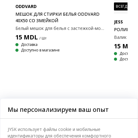
ODDVARD
ВСЕГДА НИ
МЕШОК ДЛЯ СТИРКИ БЕЛЬЯ ODDVARD
40X50 СО ЗМЕЙКОЙ
JESS
Белый мешок для белья с застежкой-молнией. Предназначен для защиты деликатного белья. Изготовлен из прочной полиэстеровой сетки. Стирать при 60°C. 40x50 см
РОЛИК ДЛЯ
15
MDL
/ Шт
15
MDL
Доставка
Доступно в магазине
Доставка
Доступно 
Моющее средство для посуды без аромата в многоразовой бутылке с дозатором коричневого цвета. 500 мл. Ø7,5x19,5 см
Мы персонализируем ваш опыт
JYSK использует файлы cookie и мобильные
идентификаторы для обеспечения комфортного