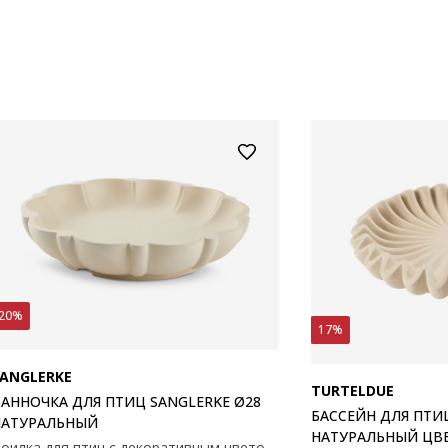
20%
17%
ANGLERKE
TURTELDUE
АННОЧКА ДЛЯ ПТИЦ SANGLERKE Ø28
БАССЕЙН ДЛЯ ПТИ
НАТУРАЛЬНЫЙ
НАТУРАЛЬНЫЙ ЦВ
Поилка для птиц с декоративным цветочным узором натурального цвета. Изготовлена из морозостойкого цемента, ее неглубокая чаша приглашает птиц безопасно пить и купаться круглый год. Ø28 x H6 см