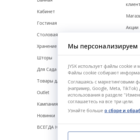
клиен
Кабинет
Магаз
Гостиная
Акции
Столовая
Польз
Мы персонализируем 
Хранение
Гаран
Шторы
Гарант
JYSK использует файлы cookie и
Для Сада
Файлы cookie собирают информац
Полит
Товары для дома
Соглашаясь с маркетинговыми ф
Скидо
(например, Google, Meta, TikTok
Outlet
использования в разделе "Измени
Преим
соглашаетесь на все три цели.
Кампания
Доста
Узнайте больше
о сборе и обр
Новинки
Возвр
ВСЕГДА НИЗКАЯ ЦЕНА
Жало