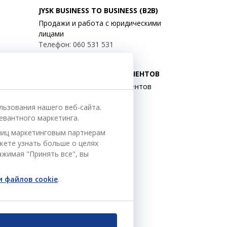
JYSK BUSINESS TO BUSINESS (B2B)
Продажи и работа с юридическими
лицами
Телефон: 060 531 531
E-mail: jysk@jysk.md
JYSK ОБСЛУЖИВАНИЕ КЛИЕНТОВ
Контактный центр для клиентов
Телефон: 022 022 030
льзования нашего веб-сайта.
E-mail: support@jysk.md
евантного маркетинга.
ниц маркетинговым партнерам
ожете узнать больше о целях
Следите за Jysk
ажимая "Принять все", вы
 файлов cookie
.