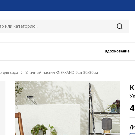
Вдохновение
р для сада
Уличный настил KNEKKAND 9шт 30x30см
K
У
4
До