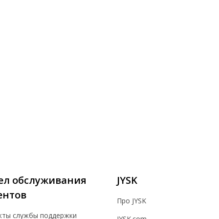
ел обслуживания
JYSK
ентов
Про JYSK
кты службы поддержки
JYSK.com