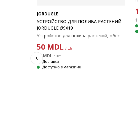
JORDUGLE
1
УСТРОЙСТВО ДЛЯ ПОЛИВА РАСТЕНИЙ
JORDUGLE Ø9X19
Устройство для полива растений, обеспечивающее растениям постоянный доступ к воде. Терракотовый наконечник медленно выпускает воду из резервуара в почву. Доступно в различных цветах и продается поштучно. Ø9 x H19 см
50
MDL
PUGLE
/ Шт
70 MDL
/ Шт
Приставной столик с рифленым дизайном, фиолетового цвета. Изготовлен из оцинкованной стали, подходит для вашего сада, террасы или балкона. Ø39x45 см
Доставка
Доступно в магазине