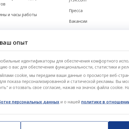
тов
Пресса
ины и часы работы
Вакансии
Новостная рассылка
овательское соглашение
ваш опыт
Вдохновение
тия цены
JYSK BUSINESS TO BUSINESS
ия на продукт
 мобильные идентификаторы для обеспечения комфортного испо
Полезные ссылки
ию о вас для обеспечения функциональности, статистики и рел
ика конфиденциальности
Устойчивое развитие
айлами cookie, мы передаем ваши данные о просмотре веб-стра
чная карта
) для показа персонализированной и статической рекламы. Вы м
ть" и отозвать свое согласие, нажав на значок файла cookie. Н
ущества для клиентов
вка
аботке персональных данных
и о нашей
политике в отношении
ат
бы