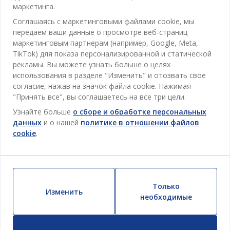
Контакты службы поддержки клиентов
маркетинга.
Кабинет
JYSK
Соглашаясь с маркетинговыми файлами cookie, мы
Магазины и часы работы
Гостиная
передаем ваши данные о просмотре веб-страниц
Про JYSK
маркетинговым партнерам (например, Google, Meta,
Акции
Столовая
ОФИС
TikTok) для показа персонализированной и статической
JYSK.com
Пользовательское соглашение
рекламы. Вы можете узнать больше о целях
Хранение
TAROL-DD S.R.L. ул.Юбилейная, 41A мун. Кишинёв,
JYSK ОБСЛУЖИВАНИЕ КЛИЕНТОВ
использования в разделе "Изменить" и отозвать свое
Пресса
Гарантия цены
Республика Молдова
Контактный центр для клиентов
Шторы
согласие, нажав на значок файла cookie. Нажимая
Следите за Jysk
Вакансии
Телефон: 022 022 030
"Принять все", вы соглашаетесь на все три цели.
Гарантия на продукт
JYSK BUSINESS TO BUSINESS (B2B)
Для Сада
E-mail: support@jysk.md
Узнайте больше
о сборе и обработке персональных
Новостная рассылка
Продажи и работа с юридическими лицами
Политика конфиденциальности
данных
и о нашей
политике в отношении файлов
Товары для дома
Телефон: 060 531 531
cookie
.
Вдохновение
E-mail: jysk@jysk.md
Скидочная карта
Outlet
JYSK BUSINESS TO BUSINESS
Преимущества для клиентов
Кампания
Полезные ссылки
Доставка
Новинки
Только
Устойчивое развитие
Изменить
Возврат
необходимые
ВСЕГДА НИЗКАЯ ЦЕНА
Жалобы