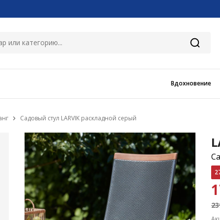
Вдохновение
анг
Садовый стул LARVIK раскладной серый
L
Са
2
1
23
Ак