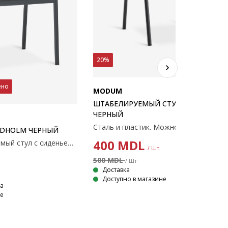
20%
ено
MODUM
ШТАБЕЛИРУЕМЫЙ СТУЛ MODUM,
ЧЕРНЫЙ
Сталь и пластик. Можно штабелирова
ADHOLM ЧЕРНЫЙ
400
MDL
Черный штабелируемый стул с сиденьем и спинкой из искусственного дерева, алюминиевая рама с порошковым покрытием. Искусственное дерево напоминает натуральное, но не требует ухода. Алюминий — прочный и долговечный материал, который не ржавеет. Укрепление.
/ Шт
500 MDL
/ Шт
Доставка
Доступно в магазине
на
не