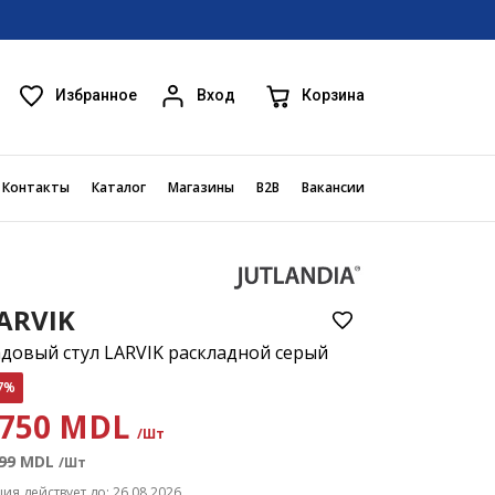
Избранное
Корзина
Вход
Контакты
Каталог
Магазины
B2B
Вакансии
ARVIK
довый стул LARVIK раскладной серый
7%
750 MDL
/Шт
99
MDL
/Шт
ция действует до: 26.08.2026