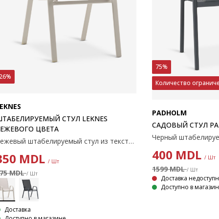
75%
26%
Количество огранич
EKNES
PADHOLM
ШТАБЕЛИРУЕМЫЙ СТУЛ LEKNES
САДОВЫЙ СТУЛ P
БЕЖЕВОГО ЦВЕТА
Бежевый штабелируемый стул из текстилена с порошковым покрытием стального каркаса. Текстилен — это удобный, устойчивый к выцветанию материал, который быстро сохнет и легко чистится. Садовый стул можно штабелировать для компактного хранения.
400
MDL
350
MDL
/ Шт
/ Шт
1599 MDL
/ Шт
75 MDL
/ Шт
Доставка недоступ
Доступно в магази
Доставка
Доступно в магазине