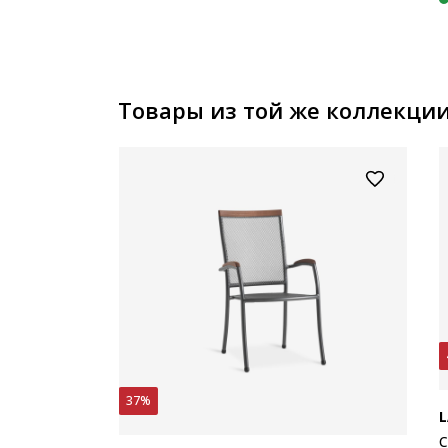
Товары из той же коллекци
37%
L
С