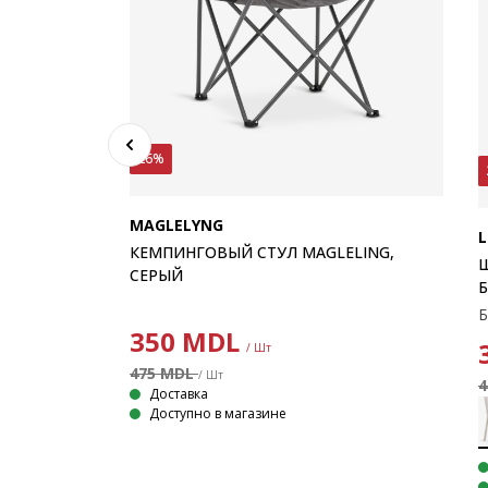
26%
MAGLELYNG
L
КЕМПИНГОВЫЙ СТУЛ MAGLELING,
СЕРЫЙ
 ЧЕРНЫЙ
Штабелируемый стул из черного ПВХ-ротанга с каркасом из стали с порошковым покрытием. ПВХ-ротанг имеет вид натурального ротанга, но при этом устойчив к погодным условиям и не требует особого ухода. Функция штабелирования для компактного хранения.
350
MDL
/ Шт
475 MDL
/ Шт
4
Доставка
Доступно в магазине