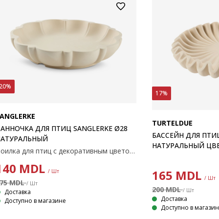
20%
17%
ANGLERKE
TURTELDUE
АННОЧКА ДЛЯ ПТИЦ SANGLERKE Ø28
БАССЕЙН ДЛЯ ПТИ
НАТУРАЛЬНЫЙ
НАТУРАЛЬНЫЙ ЦВ
Поилка для птиц с декоративным цветочным узором натурального цвета. Изготовлена из морозостойкого цемента, ее неглубокая чаша приглашает птиц безопасно пить и купаться круглый год. Ø28 x H6 см
140
MDL
165
MDL
/ Шт
/ Шт
75 MDL
/ Шт
200 MDL
/ Шт
Доставка
Доставка
Доступно в магазине
Доступно в магази