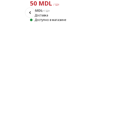
50
MDL
БЕЛЫЙ
/ Шт
Белый табурет из глиноволокна в минималистичном дизайне. Табурет подходит для использования на открытом воздухе, особенно на балконах с ограниченным пространством. Он также может служить декоративным элементом. Глиноволокно — прочный, атмосферостойкий и легкий материал. Ø37x40 см
70 MDL
/ Шт
Доставка
Доступно в магазине