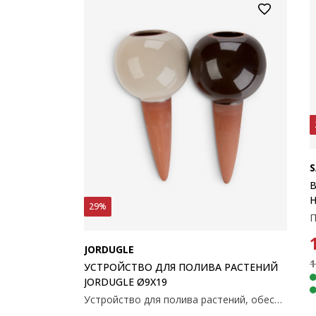
S
В
29%
JORDUGLE
1
УСТРОЙСТВО ДЛЯ ПОЛИВА РАСТЕНИЙ
JORDUGLE Ø9X19
Устройство для полива растений, обеспечивающее растениям постоянный доступ к воде. Терракотовый наконечник медленно выпускает воду из резервуара в почву. Доступно в различных цветах и продается поштучно. Ø9 x H19 см