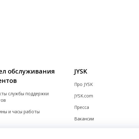
ел обслуживания
JYSK
ентов
Про JYSK
кты службы поддержки
JYSK.com
тов
Пресса
ины и часы работы
Вакансии
Новостная рассылка
овательское соглашение