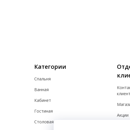
Категории
Отд
кли
Спальня
Конта
Ванная
клиен
Кабинет
Магаз
Гостиная
Акции
Столовая
Польз