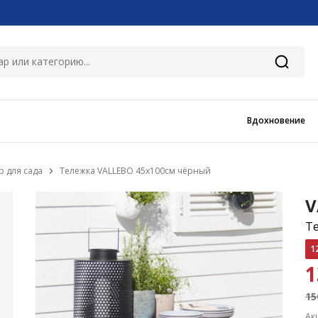
Вдохновение
р для сада
Тележка VALLEBO 45x100см чёрный
V
Т
1
1
15
Ак