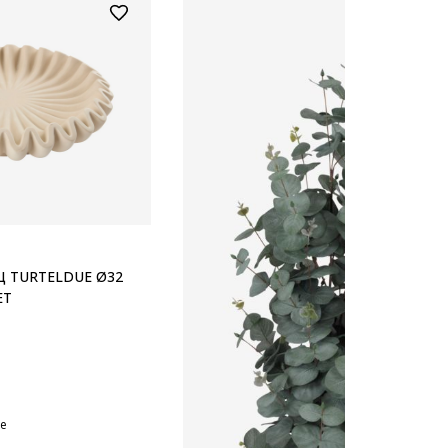
Ц TURTELDUE Ø32
ЕТ
не