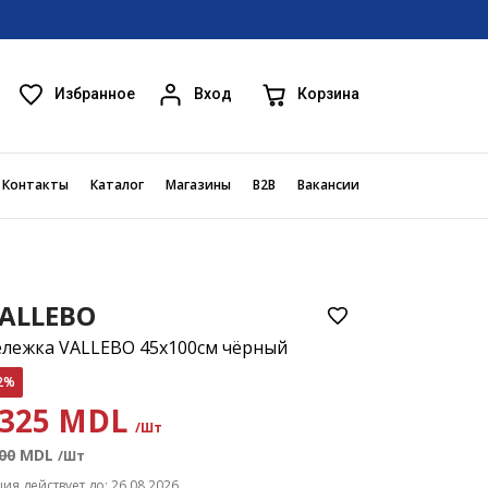
Избранное
Корзина
Вход
Контакты
Каталог
Магазины
B2B
Вакансии
ALLEBO
ележка VALLEBO 45x100см чёрный
2%
325 MDL
/Шт
00
MDL
/Шт
ция действует до: 26.08.2026