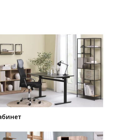
абинет