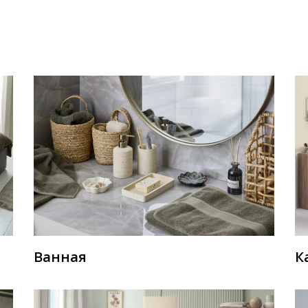
Ванная
К