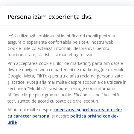
Categorii
Personalizăm experiența dvs.
Dormitor
Serviciul clienți
Baie
JYSK utilizează cookie-uri și identificatori mobili pentru a
Contact Relații Clienți
asigura o experiență confortabilă pe site-ul nostru web.
Birou
JYSK
Cookie-urile colectează informații despre dvs. pentru
Magazine și program
funcționalitate, statistici și marketing relevant.
Sufragerie
Despre JYSK
Prin acceptarea cookie-urilor de marketing, partajăm datele
Broșură
Bucătărie
SEDIU CENTRAL
dvs. de navigare web cu partenerii de marketing (de exemplu,
JYSK.com
Termeni si conditii vânzări online
Google, Meta, TikTok) pentru a afișa reclame personalizate
Depozitare
TAROL-DD S.R.L. str. Jubiliara, 41A mun. Chișinău, Republica
JYSK RELAȚII CLIENȚI
și statice. Puteți afla mai multe despre scopurile de utilizare în
Presă
Garantia prețului
Moldova
Contact Relații Clienți
secțiunea "Modifică" și vă puteți retrage consimțământul
Perdele
Urmărește Jysk
Locuri de muncă
Telefon: 022 022 030
făcând clic pe pictograma cookie. Făcând clic pe "Acceptă
Garanția Produselor
JYSK BUSINESS TO BUSINESS
Grădină
E-mail: support@jysk.md
tot", sunteți de acord cu toate cele trei scopuri.
Newsletter
Vânzări și relații clienți persoane juridice
Politica de confidentialitate
Aflați mai multe despre
colectarea și prelucrarea datelor
Pentru casă
Telefon: 060 531 531
cu caracter personal
și despre
politica privind cookie-
Inspirație
E-mail: jysk@jysk.md
Card cadou
Outlet
urile
.
JYSK BUSINESS TO BUSINESS
Beneficii pentru clienți
Campanie