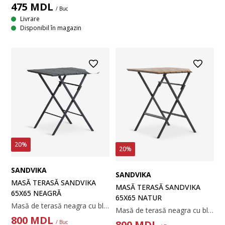
475
MDL
/ Buc
Livrare
Disponibil în magazin
20%
20%
SANDVIKA
SANDVIKA
MASĂ TERASĂ SANDVIKA
MASĂ TERASĂ SANDVIKA
65X65 NEAGRĂ
65X65 NATUR
Masă de terasă neagra cu blat din lemn artificial. Cadru și picioare din oțel vopsit cu pulbere. Masa poate fi pliată și depozitată cu ușurință. Lemnul artificial are aspectul și textura lemnului natural fără a fi nevoie de întreținere. 65x65x70 cm
Masă de terasă neagra cu blat din lemn artificial. Cadru și picioare din oțel vopsit cu pulbere. Masa poate fi pliată și depozitată cu ușurință. Lemnul artificial are aspectul și textura lemnului natural fără a fi nevoie de întreținere. 65x65x70 cm
800
MDL
800
MDL
/ Buc