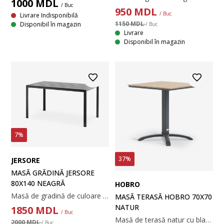
1000
MDL
/ Buc
950
MDL
/ Buc
Livrare Indisponibilă
1150 MDL
Disponibil în magazin
/ Buc
Livrare
Disponibil în magazin
7%
37%
JERSORE
MASĂ GRĂDINĂ JERSORE
80X140 NEAGRĂ
HOBRO
Masă de gradină de culoare neagră cu blat din lemn artificial. Cadrul și picioare din aluminiu sunt vopsite electrostatic. Lemnul artificial are aspectul și textura lemnului natural fără a fi nevoie de întreținere. Aluminiul este un material ușor și robust care nu ruginește. 80x140x74 cm
MASĂ TERASĂ HOBRO 70X70
NATUR
1850
MDL
/ Buc
Masă de terasă natur cu blat din lemn artificial și baza din aluminiu vopsit cu pulbere. Lemnul artificial are aspectul și textura lemnului natural fără a fi nevoie de întreținere. Aluminiul este un material ușor și robust, care nu ruginește. 70x70x72 cm
2000 MDL
/ Buc