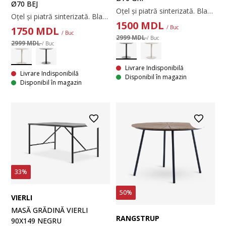
Ø70 BEJ
Oțel și piatră sinterizată. Blatul din piatră sinterizată este rezistent la zgârieturi, pete și temperaturi ridicate. Ø70 x 72 cm
Oțel și piatră sinterizată. Blatul din piatră sinterizată este rezistent la zgârieturi, pete și temperaturi ridicate. Ø70 x 72 cm
1500
MDL
/ Buc
1750
MDL
/ Buc
2999 MDL
/ Buc
2999 MDL
/ Buc
Livrare Indisponibilă
Livrare Indisponibilă
Disponibil în magazin
Disponibil în magazin
33%
50%
VIERLI
MASĂ GRĂDINĂ VIERLI
RANGSTRUP
90X149 NEGRU