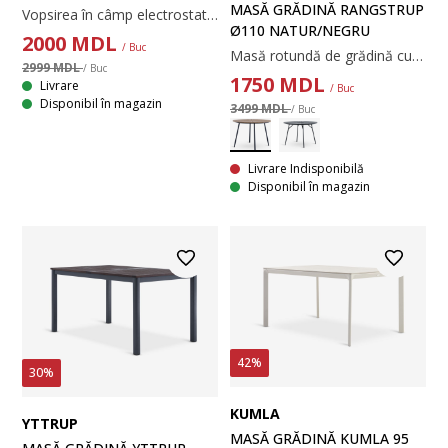
MASĂ GRĂDINĂ RANGSTRUP
Vopsirea în câmp electrostatic ajută la protejarea metalului împotriva uzurii și ruginii. Vopsirea în câmp electrostatic este un proces de aplicare a unui strat protector de pulbere colorată pe metal.
Ø110 NATUR/NEGRU
2000
MDL
/ Buc
Masă rotundă de grădină cu blat din lemn artificial. Cadru negru și picioare din aluminiu vopsit cu pulbere. Lemnul artificial are aspectul și textura lemnului natural fără a necesita întreținere. Aluminiul este un material ușor și robust, care nu ruginește. Ø110x74 cm
2999 MDL
/ Buc
1750
MDL
Livrare
/ Buc
Disponibil în magazin
3499 MDL
/ Buc
Livrare Indisponibilă
Disponibil în magazin
42%
30%
KUMLA
YTTRUP
MASĂ GRĂDINĂ KUMLA 95