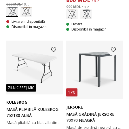
/ Buc
999 MDL
/ Buc
999 MDL
/ Buc
Livrare Indisponibilă
Livrare
Disponibil în magazin
Disponibil în magazin
ZILNIC PREȚ MIC
17%
KULESKOG
JERSORE
MASĂ PLIABILĂ KULESKOG
MASĂ GRĂDINĂ JERSORE
75X180 ALBĂ
70X70 NEAGRĂ
Masă pliabilă cu blat alb din plastic cu protecție UV. Cadru și picioare din oțel vopsit cu pulbere. Masa poate fi pliată și depozitată cu ușurință. 75x180x74 cm
Masă de gradină neagră cu blat din lemn artificial. Cadru și picioare din aluminiu vopsit cu pulbere. Lemnul artificial are aspectul și textura lemnului natural fără a necesita întreținere. Aluminiul este un material ușor și robust, care nu ruginește. 70x70x74 cm