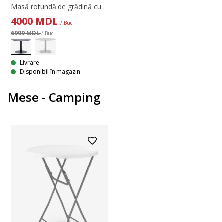
Masă rotundă de grădină cu blat bej din ciment cu aspect de travertin. Bază din oțel vopsit cu pulbere. Ø120x74 cm
4000
MDL
/ Buc
6999 MDL
/ Buc
Livrare
Disponibil în magazin
Mese - Camping