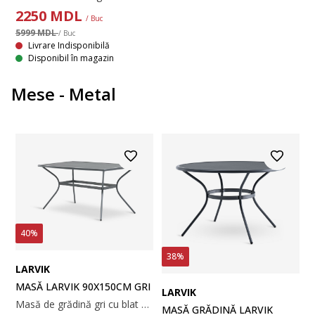
2250
MDL
/ Buc
5999 MDL
/ Buc
Livrare Indisponibilă
Disponibil în magazin
Mese - Metal
40%
38%
LARVIK
MASĂ LARVIK 90X150CM GRI
LARVIK
Masă de grădină gri cu blat din oțel. Cadru din aluminiu și picioare din oțel. Aluminiul este un material ușor și robust, care nu ruginește. Oțelul este tratat cu un strat Durasint® care previne ruginirea. 90x150x74 cm
MASĂ GRĂDINĂ LARVIK