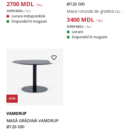
2700
MDL
Ø120 GRI
/ Buc
4499 MDL
Masă rotundă de grădină cu blat gri din oțel. Cadru din aluminiu și picioare din oțel. Aluminiul este un material ușor și robust, care nu ruginește. Oțelul este tratat cu un strat Durasint® care previne ruginirea. Ø120x74 cm
/ Buc
Livrare Indisponibilă
3400
MDL
/ Buc
Disponibil în magazin
5499 MDL
/ Buc
Livrare
Disponibil în magazin
43%
VAMDRUP
MASĂ GRĂDINĂ VAMDRUP
Ø120 GRI