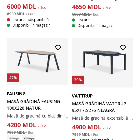
6000
MDL
4650
MDL
/ Buc
/ Buc
8999 MDL
6999 MDL
/ Buc
/ Buc
Livrare Indisponibilă
Livrare
Disponibil în magazin
Disponibil în magazin
47%
39%
FAUSING
VATTRUP
MASĂ GRĂDINĂ FAUSING
MASĂ GRĂDINĂ VATTRUP
100X220 NATUR
95X172/276 NEAGRĂ
Masă de gradină cu blat din lemn artificial. Cadru și picioare din aluminiu vopsit cu pulbere. Lemnul artificial are aspectul și textura lemnului natural fără a necesita întreținere. Aluminiul este un material ușor și robust, care nu ruginește. 100x220x74 cm
Masă de gradină extensibilă cu 2 extensii, care pot fi depozitate sub blat. Masa de gradină are un blat negru din lemn artificial. Cadru și picioare asortate din aluminiu vopsit cu pulbere. Lemnul artificial are aspectul și textura lemnului natural fără a necesita întreținere. Aluminiul este un material ușor și robust, care nu ruginește. Se extinde până la 229 sau 276 cm pentru a găzdui adunări mai mari. 95x172x76 cm
4200
MDL
4900
MDL
/ Buc
/ Buc
7999 MDL
/ Buc
7999 MDL
/ Buc