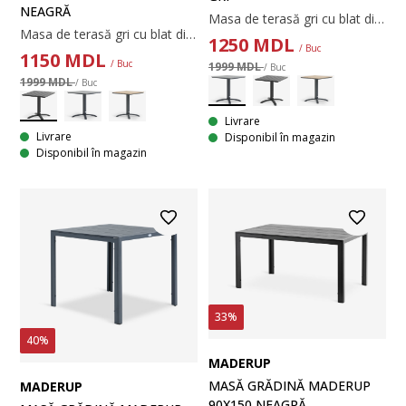
NEAGRĂ
Masa de terasă gri cu blat din lemn artificial și baza din aluminiu vopsit. Lemnul artificial are aspectul și textura lemnului natural fără a necesita întreținere. Aluminiul este un material ușor și robust, care nu ruginește. 70x70x73 cm
Masa de terasă gri cu blat din lemn artificial și baza din aluminiu vopsit. Lemnul artificial are aspectul și textura lemnului natural fără a necesita întreținere. Aluminiul este un material ușor și robust, care nu ruginește. 70x70x73 cm
1250
MDL
/ Buc
1150
MDL
/ Buc
1999 MDL
/ Buc
1999 MDL
/ Buc
Livrare
Livrare
Disponibil în magazin
Disponibil în magazin
33%
40%
MADERUP
MASĂ GRĂDINĂ MADERUP
MADERUP
90X150 NEAGRĂ