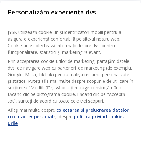
Categorii
Personalizăm experiența dvs.
Dormitor
Serviciul clienți
Baie
JYSK utilizează cookie-uri și identificatori mobili pentru a
Contact Relații Clienți
asigura o experiență confortabilă pe site-ul nostru web.
Birou
JYSK
Cookie-urile colectează informații despre dvs. pentru
Magazine și program
funcționalitate, statistici și marketing relevant.
Sufragerie
Despre JYSK
Prin acceptarea cookie-urilor de marketing, partajăm datele
Broșură
Bucătărie
SEDIU CENTRAL
dvs. de navigare web cu partenerii de marketing (de exemplu,
JYSK.com
Termeni si conditii vânzări online
Google, Meta, TikTok) pentru a afișa reclame personalizate
Depozitare
TAROL-DD S.R.L. str. Jubiliara, 41A mun. Chișinău, Republica
JYSK RELAȚII CLIENȚI
și statice. Puteți afla mai multe despre scopurile de utilizare în
Presă
Garantia prețului
Moldova
Contact Relații Clienți
Perdele
secțiunea "Modifică" și vă puteți retrage consimțământul
Urmărește Jysk
Locuri de muncă
Telefon: 022 022 030
făcând clic pe pictograma cookie. Făcând clic pe "Acceptă
Garanția Produselor
JYSK BUSINESS TO BUSINESS
Grădină
E-mail: support@jysk.md
tot", sunteți de acord cu toate cele trei scopuri.
Newsletter
Vânzări și relații clienți persoane juridice
Politica de confidentialitate
Aflați mai multe despre
colectarea și prelucrarea datelor
Pentru casă
Telefon: 060 531 531
cu caracter personal
și despre
politica privind cookie-
Inspirație
E-mail: jysk@jysk.md
Card cadou
Outlet
urile
.
JYSK BUSINESS TO BUSINESS
Beneficii pentru clienți
Campanie
Link-uri utile