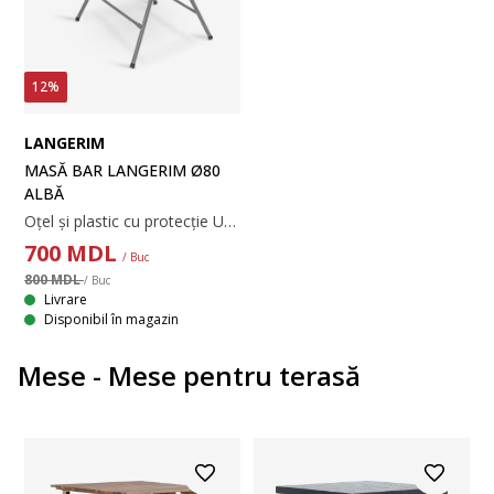
12%
LANGERIM
MASĂ BAR LANGERIM Ø80
ALBĂ
Oțel și plastic cu protecție UV. Pliabilă. 80x110 cm
700
MDL
/ Buc
800 MDL
/ Buc
Livrare
Disponibil în magazin
Mese - Mese pentru terasă