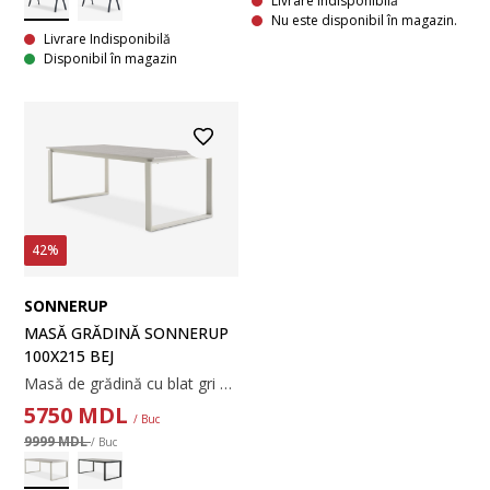
Livrare Indisponibilă
Nu este disponibil în magazin.
Livrare Indisponibilă
Disponibil în magazin
42%
SONNERUP
MASĂ GRĂDINĂ SONNERUP
100X215 BEJ
Masă de grădină cu blat gri din lemn compozit DURAWOOD® cu aspect de beton. Cadru negru și picioare din aluminiu vopsit cu pulbere. Această masă de grădină minimalistă combină designul industrial cu un aspect elegant. DURAWOOD® este un material compozit durabil, care nu necesită întreținere, format din fibră de lemn de esență tare FSC® și plastic. Aluminiul este un material ușor și robust, care nu ruginește. 100x215x75 cm
5750
MDL
/ Buc
9999 MDL
/ Buc