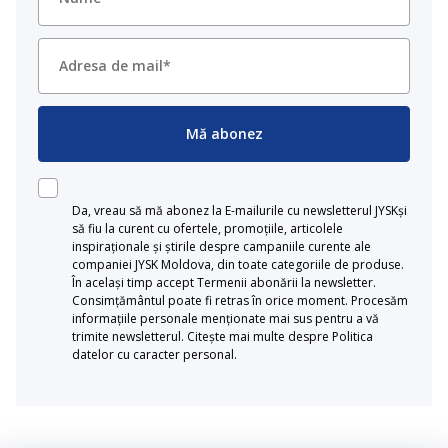
Mă abonez
Da, vreau să mă abonez la E-mailurile cu newsletterul JYSKși
să fiu la curent cu ofertele, promoțiile, articolele
inspiraționale și știrile despre campaniile curente ale
companiei JYSK Moldova, din toate categoriile de produse.
În același timp accept Termenii abonării la newsletter.
Consimțământul poate fi retras în orice moment. Procesăm
informațiile personale menționate mai sus pentru a vă
trimite newsletterul. Citește mai multe despre Politica
datelor cu caracter personal.