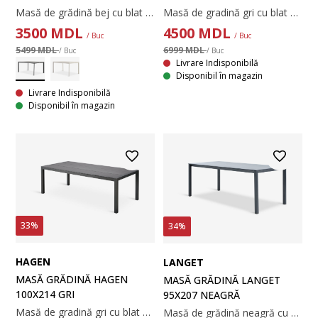
Masă de grădină bej cu blat din ceramică. Cadru și picioare din aluminiu vopsit. Ceramica este rezistentă la zgârieturi, pete și căldură. Aluminiul este un material ușor și robust, care nu ruginește. 95x150x74 cm
Masă de gradină gri cu blat din lemn compozit DURAWOOD®. Cadru și picioare din aluminiu vopsit cu pulbere. DURAWOOD® este un material compozit durabil format din fibre de lemn de esență tare FSC® și plastic. Are aspectul și textura lemnului natural fără a necesita întreținere. Aluminiul este un material ușor și robust, care nu ruginește. 92x160x74 cm
3500
MDL
4500
MDL
/ Buc
/ Buc
5499 MDL
6999 MDL
/ Buc
/ Buc
Livrare Indisponibilă
Disponibil în magazin
Livrare Indisponibilă
Disponibil în magazin
33%
34%
HAGEN
LANGET
MASĂ GRĂDINĂ HAGEN
MASĂ GRĂDINĂ LANGET
100X214 GRI
95X207 NEAGRĂ
Masă de gradină gri cu blat din lemn compozit DURAWOOD®. Cadru și picioare din aluminiu vopsit cu pulbere. DURAWOOD® este un material compozit durabil format din fibre de lemn de esență tare FSC® și plastic. Are aspectul și textura lemnului natural fără a necesita întreținere. Aluminiul este un material ușor și robust, care nu ruginește. 100x214x74 cm
Masă de grădină neagră cu blat din lemn compozit DURAWOOD® și cadru și picioare din aluminiu vopsit cu pulbere. DURAWOOD® este un material compozit durabil format din fibre de lemn de esență tare FSC® și plastic. Are aspectul și textura lemnului natural fără a necesita întreținere. Aluminiul este un material ușor și robust, care nu ruginește. 95x207x75 cm