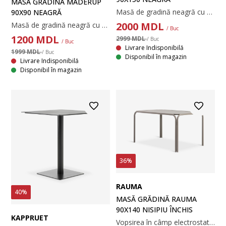
MASĂ GRĂDINĂ MADERUP
Masă de gradină neagră cu blat din lemn artificial. Cadru și picioare din aluminiu vopsit cu pulbere. Lemnul artificial are aspectul și textura lemnului natural fără a necesita întreținere. Aluminiul este un material ușor și robust, care nu ruginește. 90x150x74 cm
90X90 NEAGRĂ
2000
MDL
Masă de gradină neagră cu blat din lemn artificial. Cadru și picioare din aluminiu vopsit cu pulbere. Lemnul artificial are aspectul și textura lemnului natural fără a necesita întreținere. Aluminiul este un material ușor și robust, care nu ruginește. 90x90x74 cm
/ Buc
1200
MDL
2999 MDL
/ Buc
/ Buc
Livrare Indisponibilă
1999 MDL
/ Buc
Disponibil în magazin
Livrare Indisponibilă
Disponibil în magazin
36%
RAUMA
40%
MASĂ GRĂDINĂ RAUMA
90X140 NISIPIU ÎNCHIS
KAPPRUET
Vopsirea în câmp electrostatic ajută la protejarea metalului de uzură și rugină. Vopsirea în câmp electrostatic este procesul de aplicare a unui strat protector de pulbere colorată pe metal.