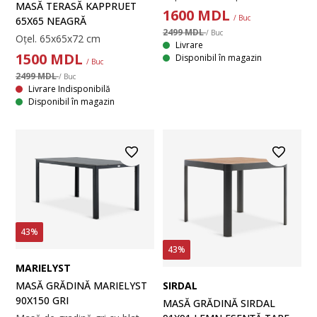
MASĂ TERASĂ KAPPRUET
1600
MDL
/ Buc
65X65 NEAGRĂ
2499 MDL
/ Buc
Oțel. 65x65x72 cm
Livrare
1500
MDL
Disponibil în magazin
/ Buc
2499 MDL
/ Buc
Livrare Indisponibilă
Disponibil în magazin
43%
43%
MARIELYST
SIRDAL
MASĂ GRĂDINĂ MARIELYST
90X150 GRI
MASĂ GRĂDINĂ SIRDAL