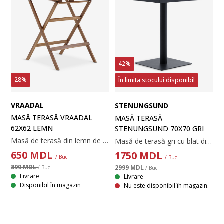
42%
28%
În limita stocului disponibil
VRAADAL
STENUNGSUND
MASĂ TERASĂ VRAADAL
MASĂ TERASĂ
62X62 LEMN
STENUNGSUND 70X70 GRI
Masă de terasă din lemn de esență tare FSC®, tratat cu ulei. Masa poate fi pliată și depozitată cu ușurință. Lemnul durabil este tratat cu ulei pentru a-l proteja și a-i evidenția culoarea naturală. Se recomandă tratarea regulată a lemnului pentru a-și menține culoarea și a-l proteja de umiditate. 62x62x74 cm
Masă de terasă gri cu blat din ceramică termorezistenta și bază din aluminiu și oțel vopsit cu pulbere. Aluminiul este un material ușor și robust, care nu ruginește. 59x60x71 cm
650
MDL
1750
MDL
/ Buc
/ Buc
899 MDL
2999 MDL
/ Buc
/ Buc
Livrare
Livrare
Disponibil în magazin
Nu este disponibil în magazin.