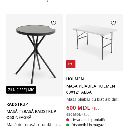
8%
HOLMEN
MASĂ PLIABILĂ HOLMEN
ZILNIC PREȚ MIC
60X121 ALBĂ
Masă pliabilă cu blat alb din plastic cu protecție UV. Cadru și picioare din oțel vopsit cu pulbere. Masa poate fi pliată și depozitată cu ușurință. 60x121x74 cm
RADSTRUP
600
MDL
/ Buc
MASĂ TERASĂ RADSTRUP
650 MDL
/ Buc
Ø60 NEAGRĂ
Livrare Indisponibilă
Masă de terasă rotundă cu blat din sticlă securizată și picioare negre din oțel vopsit cu pulbere. Ø60x70 cm
Disponibil în magazin