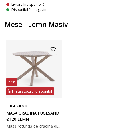
Livrare Indisponibilă
Disponibil în magazin
Mese - Lemn Masiv
62%
În limita stocului disponibil
FUGLSAND
MASĂ GRĂDINĂ FUGLSAND
Ø120 LEMN
Masă rotundă de grădină din lemn de esență tare FSC®, tratat cu ulei. Lemnul durabil este tratat cu ulei alb pentru a-l proteja și a-i conferi o culoare mai strălucitoare. Se recomandă tratarea regulată a lemnului pentru a-și menține culoarea și a-l proteja de umiditate. Ø120x77 cm