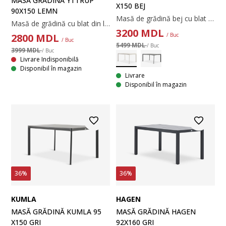
MASĂ GRĂDINĂ YTTRUP
X150 BEJ
90X150 LEMN
Masă de grădină bej cu blat din ceramică. Cadru și picioare din aluminiu vopsit. Ceramica este rezistentă la zgârieturi, pete și căldură. Aluminiul este un material ușor și robust, care nu ruginește. 95x150x74 cm
Masă de grădină cu blat din lemn de esență tare FSC®, tratat cu ulei. Cadru și picioare gri din aluminiu vopsit cu pulbere. Lemnul durabil este tratat cu ulei pentru a-l proteja și a-i evidenția culoarea naturală. Se recomandă tratarea regulată a lemnului pentru a-și menține culoarea și a-l proteja de umiditate. Aluminiul este un material ușor și robust, care nu ruginește. 90x150x75 cm
3200
MDL
2800
MDL
/ Buc
/ Buc
5499 MDL
/ Buc
3999 MDL
/ Buc
Livrare Indisponibilă
Disponibil în magazin
Livrare
Disponibil în magazin
36%
36%
KUMLA
HAGEN
MASĂ GRĂDINĂ KUMLA 95
MASĂ GRĂDINĂ HAGEN
X150 GRI
92X160 GRI