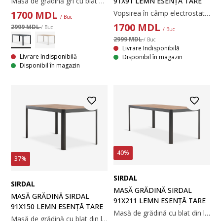
91X91 LEMN ESENȚĂ TARE
Masă de gradină gri cu blat din lemn artificial. Cadru și picioare din aluminiu vopsit cu pulbere. Lemnul artificial are aspectul și textura lemnului natural fără a necesita întreținere. Aluminiul este un material ușor și robust, care nu ruginește. 90x150x74 cm
Vopsirea în câmp electrostatic ajută la protejarea metalului de uzură și rugină. Vopsirea în câmp electrostatic este procesul de aplicare a unui strat protector de pulbere colorată pe metal.
1700
MDL
/ Buc
1700
MDL
2999 MDL
/ Buc
/ Buc
2999 MDL
/ Buc
Livrare Indisponibilă
Livrare Indisponibilă
Disponibil în magazin
Disponibil în magazin
40%
37%
SIRDAL
SIRDAL
MASĂ GRĂDINĂ SIRDAL
MASĂ GRĂDINĂ SIRDAL
91X211 LEMN ESENȚĂ TARE
91X150 LEMN ESENȚĂ TARЕ
Masă de grădină cu blat din lemn de esență tare FSC®, tratat cu ulei. Cadru și picioare gri închis din aluminiu vopsit. Lemnul este tratat cu ulei pentru a-l proteja și a-i evidenția culoarea naturală. Se recomandă uleierea regulată a lemnului pentru a-i menține culoarea și a-l proteja de umiditate. Aluminiul este un material ușor și robust, care nu ruginește. 91x211x75 cm
Masă de grădină cu blat din lemn de esență tare FSC®, tratat cu ulei. Cadru și picioare gri închis din aluminiu vopsit. Lemnul durabil este tratat cu ulei pentru a-l proteja și a-i evidenția culoarea naturală. Se recomandă ungerea regulată a lemnului pentru a-i menține culoarea și a-l proteja de umiditate. Aluminiul este un material ușor și robust, care nu ruginește. 91x149x75 cm