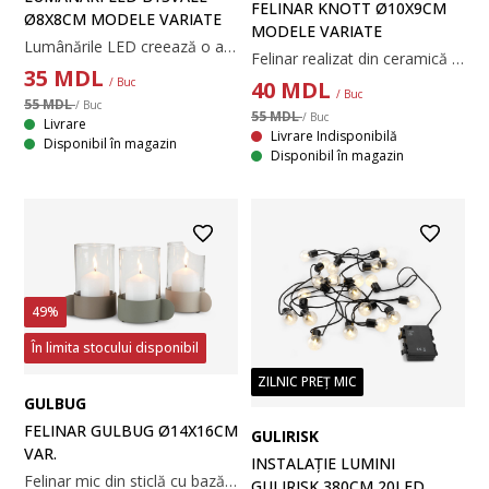
FELINAR KNOTT Ø10X9CM
Ø8X8CM MODELE VARIATE
MODELE VARIATE
Lumânările LED creează o atmosferă caldă și primitoare în grădina sau în casa dumneavoastră. Sunt o alternativă sigură, fără flacără, la lumânările reale și dispun de o funcție practică de temporizator. Necesită 2 baterii AA (nu sunt incluse). Disponibile în diverse culori și vândute individual. Ø8 x H8 cm
Felinar realizat din ceramică texturată cu decupaje verticale pentru a crea o lumină caldă, decorativă. Dimensiunea sa compactă și mânerul din oțel îl fac ușor de așezat în grădină sau pe balcon. Disponibil în culori variate și vândut individual. Ø10 x H9 cm
35
MDL
/ Buc
40
MDL
/ Buc
55 MDL
/ Buc
55 MDL
/ Buc
Livrare
Livrare Indisponibilă
Disponibil în magazin
Disponibil în magazin
49%
În limita stocului disponibil
ZILNIC PREȚ MIC
GULBUG
FELINAR GULBUG Ø14X16CM
GULIRISK
VAR.
INSTALAȚIE LUMINI
Felinar mic din sticlă cu bază din oțel vopsit electrostatic, disponibil în culori variate. Felinarul este potrivit pentru lumânări lungi și creează o strălucire caldă și primitoare. Ideal pentru a fi așezat pe masa din grădină sau pe masa din sufragerie pentru a crea o atmosferă confortabilă. Ø10x16 cm
GULIRISK 380CM 20LED