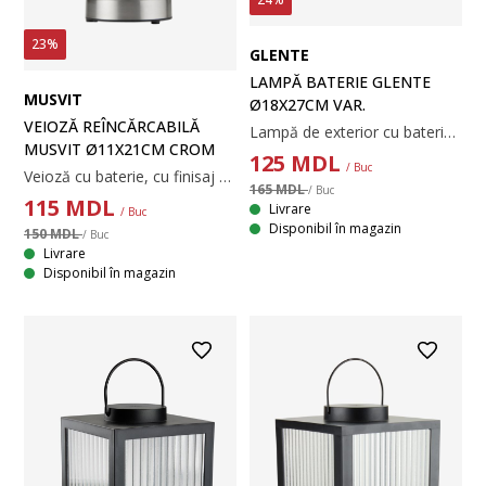
23%
GLENTE
LAMPĂ BATERIE GLENTE
MUSVIT
Ø18X27CM VAR.
VEIOZĂ REÎNCĂRCABILĂ
Lampă de exterior cu baterie din oțel, cu un cadru deschis din sârmă de oțel, care conferă un aspect industrial și elegant. În interiorul lămpii, un bec LED decorativ emite o lumină caldă și are o funcție de temporizator cu intervale de 6/18 ore. Lampa are un mâner din oțel, care o face ușor de transportat și de mutat. Disponibilă în culori variate. Necesită 2 baterii AA (neincluse). Ø18x27 cm
MUSVIT Ø11X21CM CROM
125
MDL
/ Buc
Veioză cu baterie, cu finisaj cromat modern. Designul său fără fir o face ușor de plasat oriunde, de la masa din grădină la balcon. Lampa are temporizator și se încarcă printr-un cablu USB-C. Ø11x21 cm
165 MDL
/ Buc
115
MDL
Livrare
/ Buc
Disponibil în magazin
150 MDL
/ Buc
Livrare
Disponibil în magazin