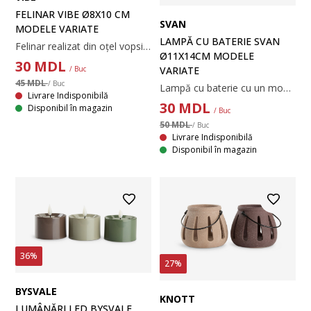
FELINAR VIBE Ø8X10 CM
SVAN
MODELE VARIATE
LAMPĂ CU BATERIE SVAN
Felinar realizat din oțel vopsit electrostatic, cu un design modern, perforat. Când este aprins, creează un joc frumos de lumini. Dimensiunea sa compactă și mânerul îl fac ușor de amplasat în grădină sau în casă. Disponibil în culori variate și vândut individual. Ø8 x H10 cm
Ø11X14CM MODELE
30
MDL
VARIATE
/ Buc
45 MDL
/ Buc
Lampă cu baterie cu un model decorativ decupat care creează o strălucire caldă și primitoare. Designul fără fir oferă o amplasare flexibilă, iar o funcție convenabilă de temporizator automatizează iluminarea. Necesită 2 baterii AA (nu sunt incluse). Acest articol este disponibil în culori asortate și se vinde individual. Ø11 x H14 cm
Livrare Indisponibilă
30
MDL
Disponibil în magazin
/ Buc
50 MDL
/ Buc
Livrare Indisponibilă
Disponibil în magazin
36%
27%
BYSVALE
KNOTT
LUMÂNĂRI LED BYSVALE