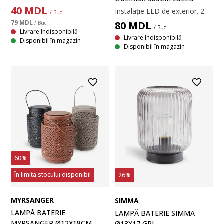
40
MDL
Instalație LED de exterior. 20 LED. Lumină albă caldă. Cu temporizator. Excl. baterii. 3,8 m luminițe + 0,5 m cablu
/ Buc
79 MDL
80
MDL
/ Buc
/ Buc
Livrare Indisponibilă
Livrare Indisponibilă
Disponibil în magazin
Disponibil în magazin
60%
În limita stocului disponibil
26%
MYRSANGER
SIMMA
LAMPĂ BATERIE
LAMPĂ BATERIE SIMMA
MYRSANGER Ø12X18CM
Ø13X17 GRI