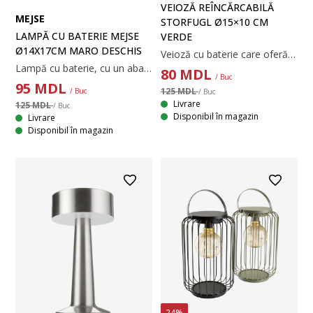
VEIOZĂ REÎNCĂRCABILĂ
MEJSE
STORFUGL Ø15×10 CM
LAMPĂ CU BATERIE MEJSE
VERDE
Ø14X17CM MARO DESCHIS
Veioză cu baterie care oferă o lumină plăcută pentru grădina sau balconul dumneavoastră. Această veioză compactă are o bază verde închis și un abajur în formă de glob cu un finisaj decorativ cu striații. Dispune de o funcție practică de temporizator pentru iluminare automată. Ø15 x H10 cm
Lampă cu baterie, cu un abajur decorativ din sticlă maro deschis, cu textură spiralată. Designul său alimentat cu baterii vă oferă flexibilitatea de a o amplasa oriunde. Lampa include și un temporizator încorporat convenabil. Necesită 4 baterii AA (neincluse). Ø14 x H17 cm
80
MDL
/ Buc
95
MDL
125 MDL
/ Buc
/ Buc
Livrare
125 MDL
/ Buc
Disponibil în magazin
Livrare
Disponibil în magazin
24%