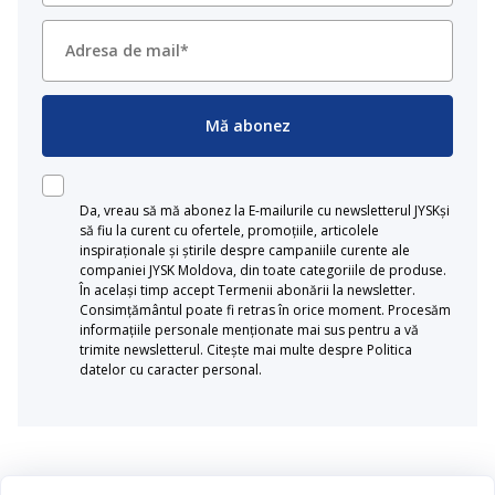
Mă abonez
Da, vreau să mă abonez la E-mailurile cu newsletterul JYSKși
să fiu la curent cu ofertele, promoțiile, articolele
inspiraționale și știrile despre campaniile curente ale
companiei JYSK Moldova, din toate categoriile de produse.
În același timp accept Termenii abonării la newsletter.
Consimțământul poate fi retras în orice moment. Procesăm
informațiile personale menționate mai sus pentru a vă
trimite newsletterul. Citește mai multe despre Politica
datelor cu caracter personal.
Categorii