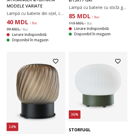
MODELE VARIATE
Lampă cu baterie cu sticlă gri și o bază neagră din plastic. Această lampă portabilă are un bec LED încorporat care oferă o iluminare plăcută. De asemenea, are o funcție de temporizator convenabilă de 6/18 ore. Ideală pentru cine în aer liber sau camping. Lampa necesită 2 baterii AA (neincluse). Ø13x17 cm
Lampă cu baterie din oțel, cu decupaje decorative care creează efecte luminoase. Are funcție de temporizator cu intervale de 6/18 ore. Disponibilă în culori variate. Necesită 2 baterii AA (neincluse). Ø12x18 cm
85
MDL
/ Buc
40
MDL
115 MDL
/ Buc
/ Buc
Livrare Indisponibilă
99 MDL
/ Buc
Disponibil în magazin
Livrare Indisponibilă
Disponibil în magazin
36%
24%
STORFUGL