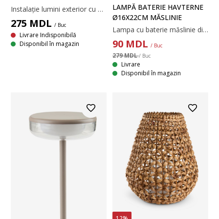
LAMPĂ BATERIE HAVTERNE
Instalație lumini exterior cu 20 de becuri LED rotunde care creează o atmosferă plăcută pentru grădina sau terasa ta. Instalația este extensibilă, poți conecta până la 3 instalații TERNE pentru a acoperi o suprafață mai mare. 670xØ5 cm
Ø16X22CM MĂSLINIE
275
MDL
/ Buc
Lampa cu baterie măslinie din oțel și plastic, ideală pentru a crea o atmosferă confortabilă în aer liber. Această lampă ușoară pentru exterior dispune de un bec LED și o funcție de temporizator cu intervale de 6/18 ore. Necesită 4 baterii AA (neincluse). Ø16x22 cm
Livrare Indisponibilă
90
MDL
Disponibil în magazin
/ Buc
279 MDL
/ Buc
Livrare
Disponibil în magazin
12%