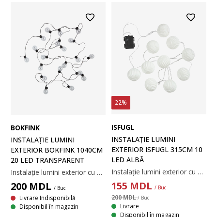
22%
ISFUGL
BOKFINK
INSTALAȚIE LUMINI
INSTALAȚIE LUMINI
EXTERIOR ISFUGL 315CM 10
EXTERIOR BOKFINK 1040CM
LED ALBĂ
20 LED TRANSPARENT
Instalație lumini exterior cu 10 becuri LED decorative, striate, care creează o atmosferă primitoare pe balcon sau terasă. Designul alimentat cu baterii oferă o plasare flexibilă și are funcție de temporizator pentru iluminare automată. Necesită 3 baterii AA (nu sunt incluse). 315xØ8 cm
Instalație lumini exterior cu 20 de becuri transparente, care creează o atmosferă caldă și primitoare pentru grădina sau terasa dumneavoastră. Instalația este alimentată de la o priză electrică. 1100 x Ø6 cm
155
MDL
200
MDL
/ Buc
/ Buc
200 MDL
Livrare Indisponibilă
/ Buc
Livrare
Disponibil în magazin
Disponibil în magazin