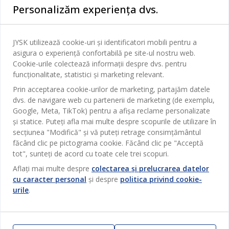
Personalizăm experiența dvs.
Dormitor
Serviciul clienți
Baie
JYSK utilizează cookie-uri și identificatori mobili pentru a
Contact Relații Clienți
asigura o experiență confortabilă pe site-ul nostru web.
Birou
JYSK
Cookie-urile colectează informații despre dvs. pentru
Magazine și program
funcționalitate, statistici și marketing relevant.
Sufragerie
Despre JYSK
Prin acceptarea cookie-urilor de marketing, partajăm datele
Broșură
Bucătărie
SEDIU CENTRAL
dvs. de navigare web cu partenerii de marketing (de exemplu,
JYSK.com
Termeni si conditii vânzări online
Google, Meta, TikTok) pentru a afișa reclame personalizate
Depozitare
TAROL-DD S.R.L. str. Jubiliara, 41A mun. Chișinău, Republica
JYSK RELAȚII CLIENȚI
și statice. Puteți afla mai multe despre scopurile de utilizare în
Presă
Garantia prețului
Moldova
Contact Relații Clienți
Perdele
secțiunea "Modifică" și vă puteți retrage consimțământul
Urmărește Jysk
Locuri de muncă
Telefon: 022 022 030
făcând clic pe pictograma cookie. Făcând clic pe "Acceptă
Garanția Produselor
JYSK BUSINESS TO BUSINESS
Grădină
E-mail: support@jysk.md
tot", sunteți de acord cu toate cele trei scopuri.
Newsletter
Vânzări și relații clienți persoane juridice
Politica de confidentialitate
Aflați mai multe despre
colectarea și prelucrarea datelor
Pentru casă
Telefon: 060 531 531
cu caracter personal
și despre
politica privind cookie-
Inspirație
E-mail: jysk@jysk.md
Card cadou
Outlet
urile
.
JYSK BUSINESS TO BUSINESS
Beneficii pentru clienți
Campanie
Link-uri utile
Livrare
Produse noi