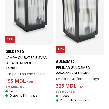
11%
13%
GULDSMED
LAMPĂ CU BATERIE SVAN
GULDSMED
Ø11X14CM MODELE
FELINAR GULDSMED
VARIATE
22X22X48CM NEGRU
Lampă cu baterie cu un model decorativ decupat care creează o strălucire caldă și primitoare. Designul fără fir oferă o amplasare flexibilă, iar o funcție convenabilă de temporizator automatizează iluminarea. Necesită 2 baterii AA (nu sunt incluse). Acest articol este disponibil în culori asortate și se vinde individual. Ø11 x H14 cm
Felinar negru într-un design clasic realizat din plastic și sticlă. Cu 1 lumânare LED și funcție de temporizator cu intervale de 16/8 ore. Ideal pentru a crea o iluminare confortabilă în aer liber. Necesită 3 baterii AA (nu sunt incluse). 22x22x48 cm
155
MDL
/ Buc
325
MDL
175 MDL
/ Buc
/ Buc
Livrare
375 MDL
/ Buc
Disponibil în magazin
Livrare
Disponibil în magazin