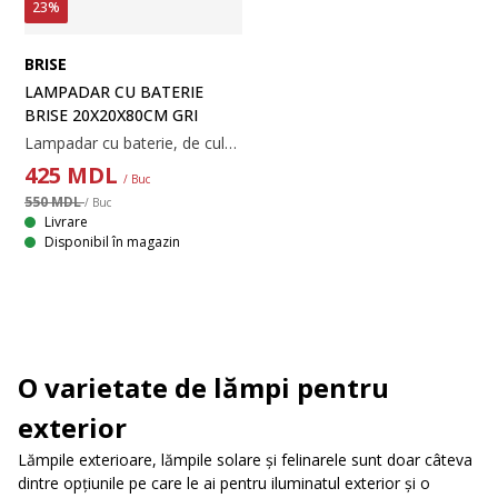
23%
BRISE
LAMPADAR CU BATERIE
BRISE 20X20X80CM GRI
Lampadar cu baterie, de culoare gri, cu un design modern. Construcția fără fir permite să îl așezați oriunde în grădină sau pe terasă pentru a crea o lumină de atmosferă. Dispune de un LED încorporat și temporizator. 20x20x80 cm
425
MDL
/ Buc
550 MDL
/ Buc
Livrare
Disponibil în magazin
O varietate de lămpi pentru
exterior
Lămpile exterioare, lămpile solare și felinarele sunt doar câteva
dintre opțiunile pe care le ai pentru iluminatul exterior și o