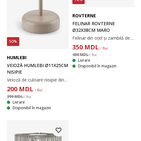
ROVTERNE
FELINAR ROVTERNE
Ø32X38CM MARO
Felinar din oțel și zambilă de apă împletită într-o nuanță caldă de maro, cu un recipient din sticlă în interior. Ø32x38 cm
50%
350
MDL
/ Buc
400 MDL
/ Buc
HUMLEBI
Livrare
VEIOZĂ HUMLEBI Ø11X25CM
Disponibil în magazin
NISIPIE
Veioză de culoare nisipie din oțel și plastic pentru utilizare și în exterior. Această veioză are 2 niveluri de luminozitate, control tactil și funcție de temporizator. Folosește-o ca lumină suplimentară pe masa din grădină sau pe masa de terasă. Necesită 4 baterii AA (neincluse). Ø11x25 cm
200
MDL
/ Buc
399 MDL
/ Buc
Livrare
Disponibil în magazin