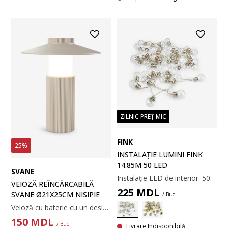
ZILNIC PREȚ MIC
FINK
25%
INSTALAȚIE LUMINI FINK
14.85M 50 LED
SVANE
Instalație LED de interior. 50 LED. Lumină albă caldă. 7,35 m luminițe + 7.5 m cablu
VEIOZĂ REÎNCĂRCABILĂ
225
MDL
SVANE Ø21X25CM NISIPIE
/ Buc
Veioză cu baterie cu un design modern, cu o bază reiată de culoarea nisipului. Designul fără fir vă permite să o așezați oriunde, creând o atmosferă plăcută la interior sau la exterior. Include, de asemenea, o funcție practică de temporizator încorporată. Ø21 x H25 cm
150
MDL
/ Buc
Livrare Indisponibilă