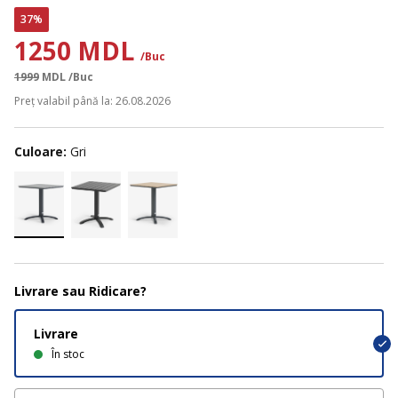
37%
1250 MDL
/Buc
1999
MDL
/Buc
Preț valabil până la: 26.08.2026
Culoare:
Gri
Livrare sau Ridicare?
Livrare
În stoc