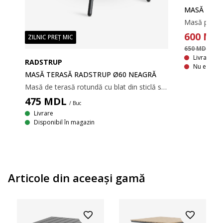
MASĂ PLIA
600
MD
ZILNIC PREȚ MIC
650 MDL
/ Buc
Livrare In
RADSTRUP
Nu este di
MASĂ TERASĂ RADSTRUP Ø60 NEAGRĂ
Ă
Masă de terasă rotundă cu blat din sticlă securizată și picioare negre din oțel vopsit cu pulbere. Ø60x70 cm
475
MDL
/ Buc
Livrare
Disponibil în magazin
Articole din aceeaşi gamă