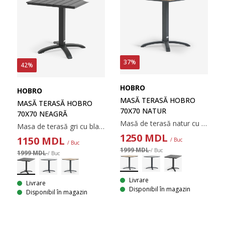
37%
42%
HOBRO
HOBRO
MASĂ TERASĂ HOBRO
MASĂ TERASĂ HOBRO
70X70 NATUR
70X70 NEAGRĂ
Masă de terasă natur cu blat din lemn artificial și baza din aluminiu vopsit cu pulbere. Lemnul artificial are aspectul și textura lemnului natural fără a fi nevoie de întreținere. Aluminiul este un material ușor și robust, care nu ruginește. 70x70x72 cm
Masa de terasă gri cu blat din lemn artificial și baza din aluminiu vopsit. Lemnul artificial are aspectul și textura lemnului natural fără a necesita întreținere. Aluminiul este un material ușor și robust, care nu ruginește. 70x70x73 cm
1250
MDL
1150
MDL
/ Buc
/ Buc
1999 MDL
/ Buc
1999 MDL
/ Buc
Livrare
Livrare
Disponibil în magazin
Disponibil în magazin