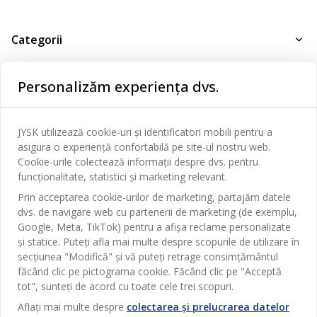
Categorii
Dormitor
Personalizăm experiența dvs.
Serviciul clienți
Baie
Contact Relații Clienți
Birou
JYSK
JYSK utilizează cookie-uri și identificatori mobili pentru a
Magazine și program
asigura o experiență confortabilă pe site-ul nostru web.
Sufragerie
Despre JYSK
Cookie-urile colectează informații despre dvs. pentru
Broșură
Bucătărie
SEDIU CENTRAL
funcționalitate, statistici și marketing relevant.
JYSK.com
Termeni si conditii vânzări online
Prin acceptarea cookie-urilor de marketing, partajăm datele
Depozitare
TAROL-DD S.R.L. str. Jubiliara, 41A mun. Chișinău, Republica
JYSK RELAȚII CLIENȚI
dvs. de navigare web cu partenerii de marketing (de exemplu,
Presă
Garantia prețului
Moldova
Contact Relații Clienți
Perdele
Google, Meta, TikTok) pentru a afișa reclame personalizate
Urmărește Jysk
Locuri de muncă
Telefon: 022 022 030
și statice. Puteți afla mai multe despre scopurile de utilizare în
Garanția Produselor
JYSK BUSINESS TO BUSINESS
Grădină
E-mail: support@jysk.md
secțiunea "Modifică" și vă puteți retrage consimțământul
Newsletter
Vânzări și relații clienți persoane juridice
făcând clic pe pictograma cookie. Făcând clic pe "Acceptă
Politica de confidentialitate
Pentru casă
Telefon: 060 531 531
tot", sunteți de acord cu toate cele trei scopuri.
Inspirație
E-mail: jysk@jysk.md
Card cadou
Outlet
Aflați mai multe despre
colectarea și prelucrarea datelor