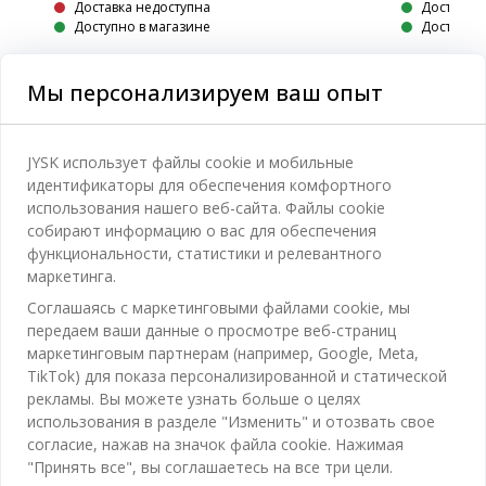
Доставка недоступна
Доставка
Доступно в магазине
Доступно 
Мы персонализируем ваш опыт
Категории
JYSK использует файлы cookie и мобильные
идентификаторы для обеспечения комфортного
Спальня
использования нашего веб-сайта. Файлы cookie
Отдел обслуживания клиентов
собирают информацию о вас для обеспечения
Ванная
функциональности, статистики и релевантного
Контакты службы поддержки клиентов
маркетинга.
Кабинет
JYSK
Соглашаясь с маркетинговыми файлами cookie, мы
Магазины и часы работы
Гостиная
передаем ваши данные о просмотре веб-страниц
Про JYSK
маркетинговым партнерам (например, Google, Meta,
Акции
Столовая
ОФИС
TikTok) для показа персонализированной и статической
JYSK.com
Пользовательское соглашение
рекламы. Вы можете узнать больше о целях
Хранение
TAROL-DD S.R.L. ул.Юбилейная, 41A мун. Кишинёв,
JYSK ОБСЛУЖИВАНИЕ КЛИЕНТОВ
использования в разделе "Изменить" и отозвать свое
Пресса
Гарантия цены
Республика Молдова
Контактный центр для клиентов
Шторы
согласие, нажав на значок файла cookie. Нажимая
Следите за Jysk
Вакансии
Телефон: 022 022 030
"Принять все", вы соглашаетесь на все три цели.
Гарантия на продукт
JYSK BUSINESS TO BUSINESS (B2B)
Для Сада