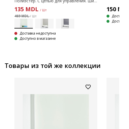
Полиэстер. С цепью для управления. Ширину можно обрезать. 90x210 см
Полиэстер. С цепью для управления. Ширину можно обрезать. 80x170 см
135
MDL
150
MD
/ Шт
469 MDL
Доставка
/ Шт
Доступно 
Доставка недоступна
Доступно в магазине
Товары из той же коллекции