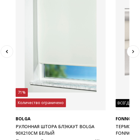
71%
Количество ограничено
ВСЕГДА НИ
BOLGA
FONNO
РУЛОННАЯ ШТОРА БЛЭКАУТ BOLGA
ТЕРМОНЕ
90X210СМ БЕЛЫЙ
FONNO 45