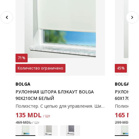
71%
Количество ограничено
45%
BOLGA
BOLGA
РУЛОННАЯ ШТОРА БЛЭКАУТ BOLGA
РУЛОННАЯ
90X210СМ БЕЛЫЙ
60X170СМ
Полиэстер. С цепью для управления. Ширину можно обрезать. 90x210 см
Полиэстер. С цепью для управления. Ширину можно обрезать. 100x170 см
135
MDL
165
MD
/ Шт
469 MDL
299 MDL
/ Шт
/ Шт