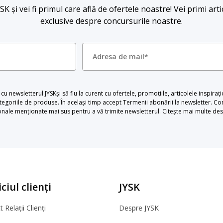
 și vei fi primul care află de ofertele noastre! Vei primi arti
exclusive despre concursurile noastre.
u newsletterul JYSKși să fiu la curent cu ofertele, promoțiile, articolele inspiraț
egoriile de produse. În același timp accept Termenii abonării la newsletter. Con
le menționate mai sus pentru a vă trimite newsletterul. Citește mai multe desp
ciul clienți
JYSK
 Relații Clienți
Despre JYSK