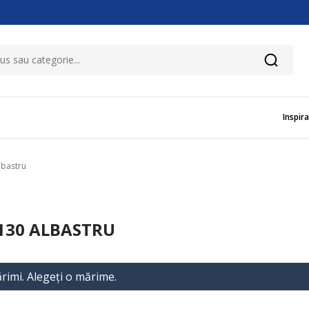
Inspira
lbastru
X130 ALBASTRU
rimi. Alegeţi o mărime.