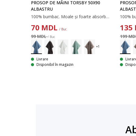
PROSOP DE MÂINI TORSBY 50X90
PROSOP
ALBASTRU
ALBAS
100% bumbac. Moale și foarte absorbant. 515 g/m². 50x90 cm
70
MDL
135
/ Buc
99 MDL
199 M
/ Buc
Livrare
Livrar
Disponibil în magazin
Dispon
Ab