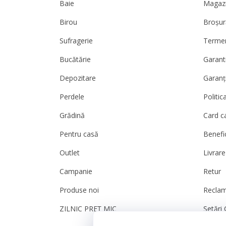
Baie
Magazi
Birou
Broșur
Sufragerie
Termeni
Bucătărie
Garanti
Depozitare
Garanț
Perdele
Politic
Grădină
Card c
Pentru casă
Benefic
Outlet
Livrare
Campanie
Retur
Produse noi
Reclam
ZILNIC PREȚ MIC
Setări 