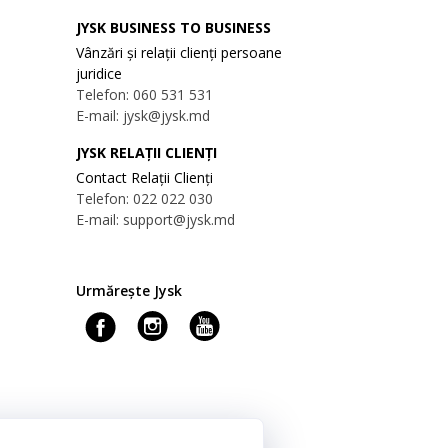
JYSK BUSINESS TO BUSINESS
Vânzări și relații clienți persoane
juridice
Telefon: 060 531 531
E-mail: jysk@jysk.md
JYSK RELAȚII CLIENȚI
Contact Relații Clienți
Telefon: 022 022 030
E-mail: support@jysk.md
Urmărește Jysk