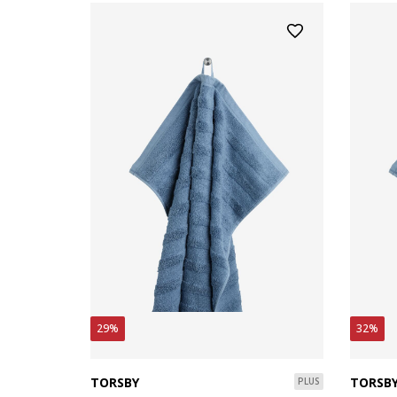
29%
32%
TORSBY
TORSB
PLUS