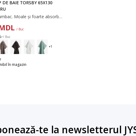
 DE BAIE TORSBY 65X130
TRU
100% bumbac. Moale și foarte absorbant. 515 g/m². 65x130 cm
MDL
/ Buc
DL
/ Buc
e
ibil în magazin
onează-te la newsletterul JY