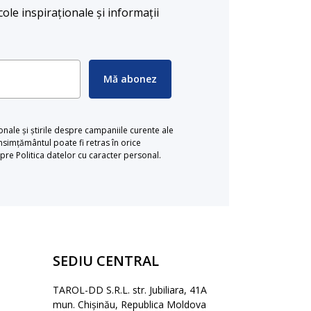
cole inspiraționale și informații
Mă abonez
ionale și știrile despre campaniile curente ale
simțământul poate fi retras în orice
re Politica datelor cu caracter personal.
SEDIU CENTRAL
TAROL-DD S.R.L. str. Jubiliara, 41A
mun. Chișinău, Republica Moldova