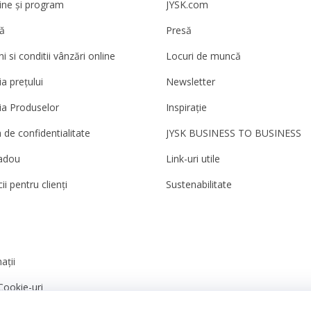
ne și program
JYSK.com
ă
Presă
 si conditii vânzări online
Locuri de muncă
a prețului
Newsletter
ia Produselor
Inspirație
a de confidentialitate
JYSK BUSINESS TO BUSINESS
adou
Link-uri utile
ii pentru clienți
Sustenabilitate
ații
Cookie-uri