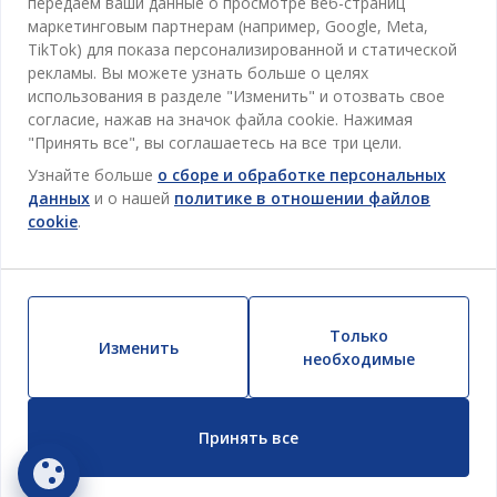
передаем ваши данные о просмотре веб-страниц
Про JYSK
маркетинговым партнерам (например, Google, Meta,
Акции
Столовая
ОФИС
TikTok) для показа персонализированной и статической
JYSK.com
Пользовательское соглашение
рекламы. Вы можете узнать больше о целях
Хранение
TAROL-DD S.R.L. ул.Юбилейная, 41A мун. Кишинёв,
JYSK ОБСЛУЖИВАНИЕ КЛИЕНТОВ
использования в разделе "Изменить" и отозвать свое
Пресса
Гарантия цены
Республика Молдова
Контактный центр для клиентов
Шторы
согласие, нажав на значок файла cookie. Нажимая
Следите за Jysk
Вакансии
Телефон: 022 022 030
"Принять все", вы соглашаетесь на все три цели.
Гарантия на продукт
JYSK BUSINESS TO BUSINESS (B2B)
Для Сада
E-mail: support@jysk.md
Узнайте больше
о сборе и обработке персональных
Новостная рассылка
Продажи и работа с юридическими лицами
Политика конфиденциальности
данных
и о нашей
политике в отношении файлов
Товары для дома
Телефон: 060 531 531
cookie
.
Вдохновение
E-mail: jysk@jysk.md
Скидочная карта
Outlet
JYSK BUSINESS TO BUSINESS
Преимущества для клиентов
Кампания
Полезные ссылки
Доставка
Новинки
Только
Устойчивое развитие
Изменить
Возврат
необходимые
ВСЕГДА НИЗКАЯ ЦЕНА
Жалобы
Настройки cookie
Принять все
Безопасность