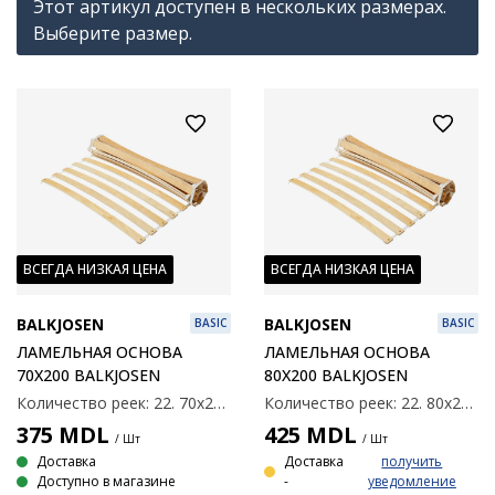
Этот артикул доступен в нескольких размерах.
Выберите размер.
ВСЕГДА НИЗКАЯ ЦЕНА
ВСЕГДА НИЗКАЯ ЦЕНА
BALKJOSEN
BALKJOSEN
BASIC
BASIC
ЛАМЕЛЬНАЯ ОСНОВА
ЛАМЕЛЬНАЯ ОСНОВА
70X200 BALKJOSEN
80X200 BALKJOSEN
Количество реек: 22. 70x200 см
Количество реек: 22. 80x200 см
375
MDL
425
MDL
/ Шт
/ Шт
Доставка
Доставка
получить
Доступно в магазине
-
уведомление