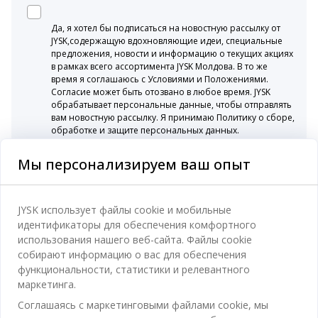
Да, я хотел бы подписаться на новостную рассылку от
JYSK,содержащую вдохновляющие идеи, специальные
предложения, новости и информацию о текущих акциях
в рамках всего ассортимента JYSK Молдова. В то же
время я соглашаюсь с Условиями и Положениями.
Согласие может быть отозвано в любое время. JYSK
обрабатывает персональные данные, чтобы отправлять
вам новостную рассылку. Я принимаю Политику о сборе,
обработке и защите персональных данных.
Мы персонализируем ваш опыт
Категории
JYSK использует файлы cookie и мобильные
идентификаторы для обеспечения комфортного
Спальня
использования нашего веб-сайта. Файлы cookie
Отдел обслуживания клиентов
собирают информацию о вас для обеспечения
Ванная
функциональности, статистики и релевантного
Контакты службы поддержки клиентов
маркетинга.
Кабинет
JYSK
Соглашаясь с маркетинговыми файлами cookie, мы
Магазины и часы работы
Гостиная