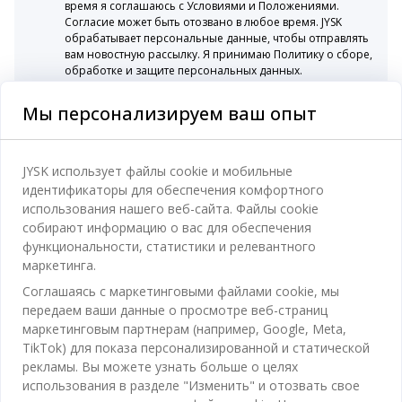
время я соглашаюсь с Условиями и Положениями.
Согласие может быть отозвано в любое время. JYSK
обрабатывает персональные данные, чтобы отправлять
вам новостную рассылку. Я принимаю Политику о сборе,
обработке и защите персональных данных.
Мы персонализируем ваш опыт
Категории
JYSK использует файлы cookie и мобильные
идентификаторы для обеспечения комфортного
Спальня
использования нашего веб-сайта. Файлы cookie
Отдел обслуживания клиентов
собирают информацию о вас для обеспечения
Ванная
функциональности, статистики и релевантного
Контакты службы поддержки клиентов
маркетинга.
Кабинет
JYSK
Соглашаясь с маркетинговыми файлами cookie, мы
Магазины и часы работы
Гостиная
передаем ваши данные о просмотре веб-страниц
Про JYSK
маркетинговым партнерам (например, Google, Meta,
Акции
Столовая
ОФИС
TikTok) для показа персонализированной и статической
JYSK.com
Пользовательское соглашение
рекламы. Вы можете узнать больше о целях
Хранение
TAROL-DD S.R.L. ул.Юбилейная, 41A мун. Кишинёв,
JYSK ОБСЛУЖИВАНИЕ КЛИЕНТОВ
использования в разделе "Изменить" и отозвать свое
Пресса
Гарантия цены
Республика Молдова