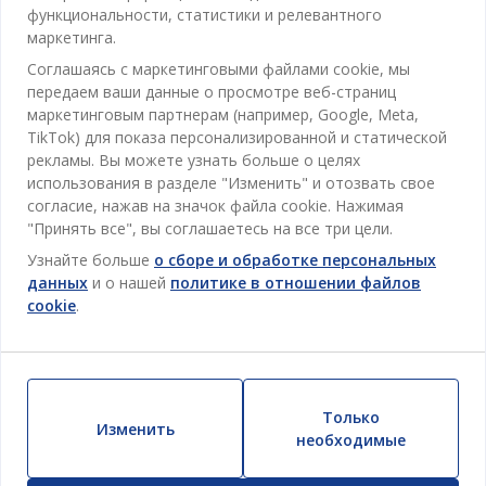
Ванная
функциональности, статистики и релевантного
Контакты службы поддержки клиентов
маркетинга.
Кабинет
JYSK
Соглашаясь с маркетинговыми файлами cookie, мы
Магазины и часы работы
Гостиная
передаем ваши данные о просмотре веб-страниц
Про JYSK
маркетинговым партнерам (например, Google, Meta,
Акции
Столовая
ОФИС
TikTok) для показа персонализированной и статической
JYSK.com
Пользовательское соглашение
рекламы. Вы можете узнать больше о целях
Хранение
TAROL-DD S.R.L. ул.Юбилейная, 41A мун. Кишинёв,
JYSK ОБСЛУЖИВАНИЕ КЛИЕНТОВ
использования в разделе "Изменить" и отозвать свое
Пресса
Гарантия цены
Республика Молдова
Контактный центр для клиентов
согласие, нажав на значок файла cookie. Нажимая
Шторы
Следите за Jysk
Вакансии
Телефон: 022 022 030
"Принять все", вы соглашаетесь на все три цели.
Гарантия на продукт
JYSK BUSINESS TO BUSINESS (B2B)
Для Сада
E-mail: support@jysk.md
Узнайте больше
о сборе и обработке персональных
Новостная рассылка
Продажи и работа с юридическими лицами
Политика конфиденциальности
данных
и о нашей
политике в отношении файлов
Товары для дома
Телефон: 060 531 531
cookie
.
Вдохновение
E-mail: jysk@jysk.md
Скидочная карта
Outlet
JYSK BUSINESS TO BUSINESS
Преимущества для клиентов
Кампания
Полезные ссылки
Доставка
Новинки
Только
Устойчивое развитие
Изменить
Возврат
необходимые
ВСЕГДА НИЗКАЯ ЦЕНА
Жалобы