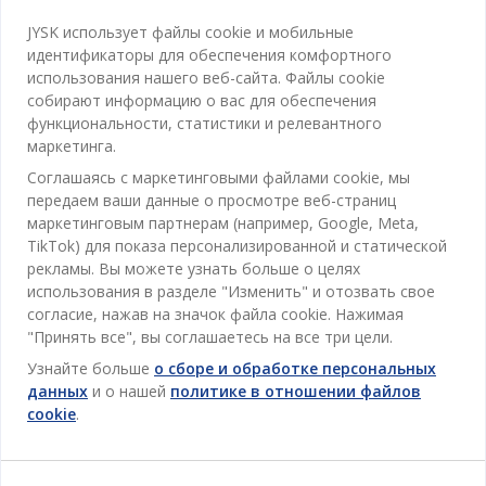
Категории
JYSK использует файлы cookie и мобильные
идентификаторы для обеспечения комфортного
Спальня
использования нашего веб-сайта. Файлы cookie
Отдел обслуживания клиентов
собирают информацию о вас для обеспечения
Ванная
функциональности, статистики и релевантного
Контакты службы поддержки клиентов
маркетинга.
Кабинет
JYSK
Соглашаясь с маркетинговыми файлами cookie, мы
Магазины и часы работы
Гостиная
передаем ваши данные о просмотре веб-страниц
Про JYSK
маркетинговым партнерам (например, Google, Meta,
Акции
Столовая
ОФИС
TikTok) для показа персонализированной и статической
JYSK.com
Пользовательское соглашение
рекламы. Вы можете узнать больше о целях
Хранение
TAROL-DD S.R.L. ул.Юбилейная, 41A мун. Кишинёв,
JYSK ОБСЛУЖИВАНИЕ КЛИЕНТОВ
использования в разделе "Изменить" и отозвать свое
Пресса
Гарантия цены
Республика Молдова
Контактный центр для клиентов
Шторы
согласие, нажав на значок файла cookie. Нажимая
Следите за Jysk
Вакансии
Телефон: 022 022 030
"Принять все", вы соглашаетесь на все три цели.
Гарантия на продукт
JYSK BUSINESS TO BUSINESS (B2B)
Для Сада
E-mail: support@jysk.md
Узнайте больше
о сборе и обработке персональных
Новостная рассылка
Продажи и работа с юридическими лицами
Политика конфиденциальности
данных
и о нашей
политике в отношении файлов
Товары для дома
Телефон: 060 531 531
cookie
.
Вдохновение
E-mail: jysk@jysk.md
Скидочная карта
Outlet
JYSK BUSINESS TO BUSINESS
Преимущества для клиентов
Кампания