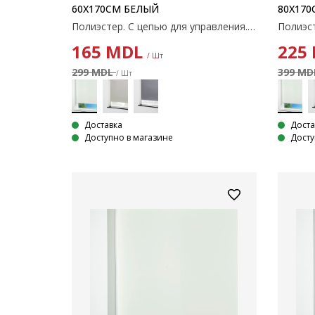
60X170СМ БЕЛЫЙ
80X170
Полиэстер. С цепью для управления. Ширину можно обрезать. 60x170 см
165
MDL
225
/ Шт
299 MDL
399 M
/ Шт
Доставка
Доста
Доступно в магазине
Досту