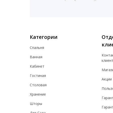
Категории
Отд
кли
Спальня
Конта
Ванная
клиен
Кабинет
Магаз
Гостиная
Акции
Столовая
Польз
Хранение
Гаран
Шторы
Гарант
Для Сада