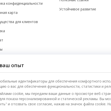
ика конфиденциальности
Устойчивое развитие
чная карта
ущества для клиентов
вка
ат
бы
йки cookie
ваш опыт
асность
 мобильные идентификаторы для обеспечения комфортного испо
ию о вас для обеспечения функциональности, статистики и рел
айлами cookie, мы передаем ваши данные о просмотре веб-стра
) для показа персонализированной и статической рекламы. Вы м
ть" и отозвать свое согласие, нажав на значок файла cookie. Н