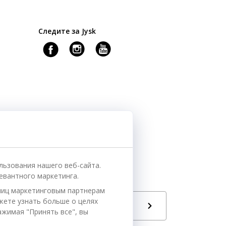
Следите за Jysk
льзования нашего веб-сайта.
евантного маркетинга.
ниц маркетинговым партнерам
ожете узнать больше о целях
Язык
РУ
ажимая "Принять все", вы