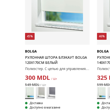
45%
46%
BOLGA
BOLGA
РУЛОННАЯ ШТОРА БЛЭКАУТ BOLGA
РУЛОН
120X170СМ БЕЛЫЙ
140X17
Полиэстер. С цепью для управления. Ширину можно обрезать. 120x170 см
300
MDL
325
/ Шт
549 MDL
599 M
/ Шт
Доставка
Доста
Доступно в магазине
Досту