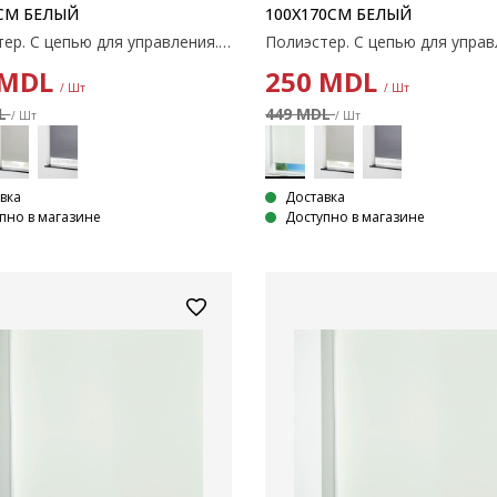
СМ БЕЛЫЙ
100X170СМ БЕЛЫЙ
Полиэстер. С цепью для управления. Ширину можно обрезать. 80x170 см
MDL
250
MDL
/ Шт
/ Шт
DL
449 MDL
/ Шт
/ Шт
вка
Доставка
пно в магазине
Доступно в магазине