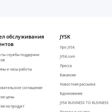
ел обслуживания
JYSK
ентов
Про JYSK
кты службы поддержки
JYSK.com
тов
Пресса
ины и часы работы
Вакансии
Новостная рассылка
овательское соглашение
Вдохновение
тия цены
JYSK BUSINESS TO BUSINESS
ия на продукт
Полезные ссылки