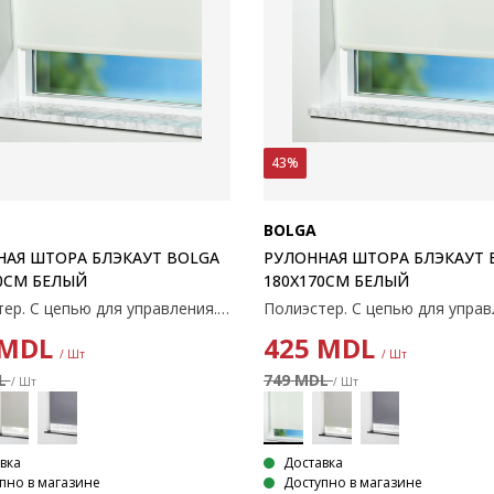
43%
BOLGA
НАЯ ШТОРА БЛЭКАУТ BOLGA
РУЛОННАЯ ШТОРА БЛЭКАУТ 
0СМ БЕЛЫЙ
180X170СМ БЕЛЫЙ
Полиэстер. С цепью для управления. Ширину можно обрезать. 140x170 см
MDL
425
MDL
/ Шт
/ Шт
DL
749 MDL
/ Шт
/ Шт
вка
Доставка
пно в магазине
Доступно в магазине