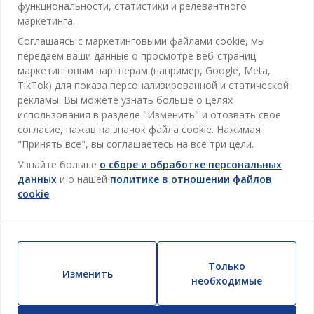
функциональности, статистики и релевантного
Контакты службы поддержки клиентов
маркетинга.
Кабинет
JYSK
Соглашаясь с маркетинговыми файлами cookie, мы
Магазины и часы работы
Гостиная
передаем ваши данные о просмотре веб-страниц
Про JYSK
маркетинговым партнерам (например, Google, Meta,
Акции
Столовая
ОФИС
TikTok) для показа персонализированной и статической
JYSK.com
Пользовательское соглашение
рекламы. Вы можете узнать больше о целях
Хранение
TAROL-DD S.R.L. ул.Юбилейная, 41A мун. Кишинёв,
JYSK ОБСЛУЖИВАНИЕ КЛИЕНТОВ
использования в разделе "Изменить" и отозвать свое
Пресса
Гарантия цены
Республика Молдова
Контактный центр для клиентов
согласие, нажав на значок файла cookie. Нажимая
Шторы
Следите за Jysk
Вакансии
Телефон: 022 022 030
"Принять все", вы соглашаетесь на все три цели.
Гарантия на продукт
JYSK BUSINESS TO BUSINESS (B2B)
Для Сада
E-mail: support@jysk.md
Узнайте больше
о сборе и обработке персональных
Новостная рассылка
Продажи и работа с юридическими лицами
Политика конфиденциальности
данных
и о нашей
политике в отношении файлов
Товары для дома
Телефон: 060 531 531
cookie
.
Вдохновение
E-mail: jysk@jysk.md
Скидочная карта
Outlet
JYSK BUSINESS TO BUSINESS
Преимущества для клиентов
Кампания
Полезные ссылки
Доставка
Новинки
Только
Устойчивое развитие
Изменить
Возврат
необходимые
ВСЕГДА НИЗКАЯ ЦЕНА
Жалобы