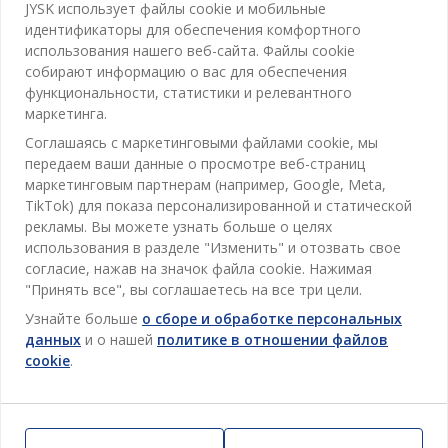
Категории
JYSK использует файлы cookie и мобильные
идентификаторы для обеспечения комфортного
Спальня
использования нашего веб-сайта. Файлы cookie
Отдел обслуживания клиентов
собирают информацию о вас для обеспечения
Ванная
функциональности, статистики и релевантного
Контакты службы поддержки клиентов
маркетинга.
Кабинет
JYSK
Соглашаясь с маркетинговыми файлами cookie, мы
Магазины и часы работы
Гостиная
передаем ваши данные о просмотре веб-страниц
Про JYSK
маркетинговым партнерам (например, Google, Meta,
Акции
Столовая
ОФИС
TikTok) для показа персонализированной и статической
JYSK.com
Пользовательское соглашение
рекламы. Вы можете узнать больше о целях
Хранение
TAROL-DD S.R.L. ул.Юбилейная, 41A мун. Кишинёв,
JYSK ОБСЛУЖИВАНИЕ КЛИЕНТОВ
использования в разделе "Изменить" и отозвать свое
Пресса
Гарантия цены
Республика Молдова
Контактный центр для клиентов
Шторы
согласие, нажав на значок файла cookie. Нажимая
Следите за Jysk
Вакансии
Телефон: 022 022 030
"Принять все", вы соглашаетесь на все три цели.
Гарантия на продукт
JYSK BUSINESS TO BUSINESS (B2B)
Для Сада
E-mail: support@jysk.md
Узнайте больше
о сборе и обработке персональных
Новостная рассылка
Продажи и работа с юридическими лицами
Политика конфиденциальности
данных
и о нашей
политике в отношении файлов
Товары для дома
Телефон: 060 531 531
cookie
.
Вдохновение
E-mail: jysk@jysk.md
Скидочная карта
Outlet
JYSK BUSINESS TO BUSINESS
Преимущества для клиентов
Кампания
Полезные ссылки
Доставка