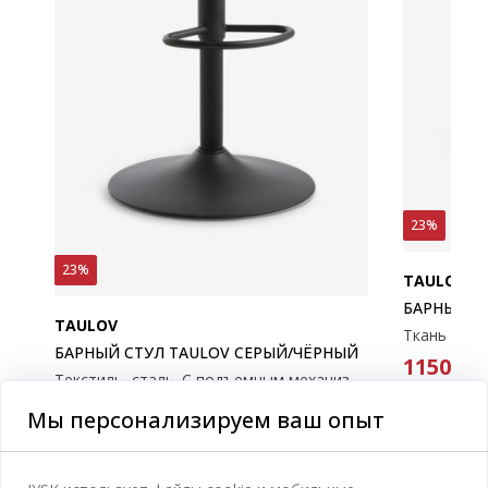
23%
23%
TAULOV
БАРНЫЙ С
TAULOV
Ткань и хр
БАРНЫЙ СТУЛ TAULOV СЕРЫЙ/ЧЁРНЫЙ
1150
M
Текстиль, сталь. С подъемным механизмом.
1499 MDL
/ 
1150
MDL
Доставка
Мы персонализируем ваш опыт
/ Шт
Доступно 
1499 MDL
/ Шт
Доставка
Доступно в магазине