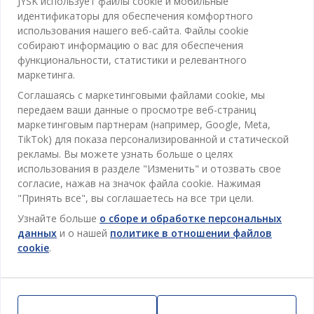
JYSK использует файлы cookie и мобильные
идентификаторы для обеспечения комфортного
использования нашего веб-сайта. Файлы cookie
собирают информацию о вас для обеспечения
функциональности, статистики и релевантного
маркетинга.
Категории
Соглашаясь с маркетинговыми файлами cookie, мы
Спальня
передаем ваши данные о просмотре веб-страниц
Отдел обслуживания клиентов
маркетинговым партнерам (например, Google, Meta,
Ванная
TikTok) для показа персонализированной и статической
Контакты службы поддержки клиентов
рекламы. Вы можете узнать больше о целях
Кабинет
JYSK
использования в разделе "Изменить" и отозвать свое
Магазины и часы работы
согласие, нажав на значок файла cookie. Нажимая
Гостиная
Про JYSK
"Принять все", вы соглашаетесь на все три цели.
Акции
Столовая
ОФИС
Узнайте больше
о сборе и обработке персональных
JYSK.com
Пользовательское соглашение
данных
и о нашей
политике в отношении файлов
Хранение
TAROL-DD S.R.L. ул.Юбилейная, 41A мун. Кишинёв,
JYSK ОБСЛУЖИВАНИЕ КЛИЕНТОВ
cookie
.
Пресса
Гарантия цены
Республика Молдова
Контактный центр для клиентов
Шторы
Следите за Jysk
Вакансии
Телефон: 022 022 030
Гарантия на продукт
JYSK BUSINESS TO BUSINESS (B2B)
Для Сада
E-mail: support@jysk.md
Новостная рассылка
Продажи и работа с юридическими лицами
Политика конфиденциальности
Товары для дома