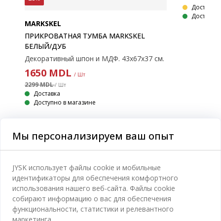
Доставка 
Доступно 
MARKSKEL
ПРИКРОВАТНАЯ ТУМБА MARKSKEL
БЕЛЫЙ/ДУБ
Декоративный шпон и МДФ. Полное выдвижение ящика. 90х44х88 см
Декоративный шпон и МДФ. 43x67x37 см.
1650
MDL
/ Шт
2299 MDL
/ Шт
Доставка
Доступно в магазине
Мы персонализируем ваш опыт
Категории
JYSK использует файлы cookie и мобильные
идентификаторы для обеспечения комфортного
Спальня
использования нашего веб-сайта. Файлы cookie
Отдел обслуживания клиентов
собирают информацию о вас для обеспечения
Ванная
функциональности, статистики и релевантного
Контакты службы поддержки клиентов
маркетинга.