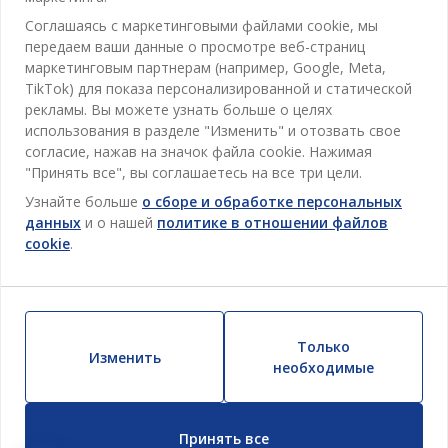
Кабинет
JYSK
Соглашаясь с маркетинговыми файлами cookie, мы
Магазины и часы работы
Гостиная
передаем ваши данные о просмотре веб-страниц
Про JYSK
Акции
маркетинговым партнерам (например, Google, Meta,
Столовая
ОФИС
TikTok) для показа персонализированной и статической
JYSK.com
Пользовательское соглашение
рекламы. Вы можете узнать больше о целях
Хранение
TAROL-DD S.R.L. ул.Юбилейная, 41A мун. Кишинёв,
JYSK ОБСЛУЖИВАНИЕ КЛИЕНТОВ
Пресса
использования в разделе "Изменить" и отозвать свое
Гарантия цены
Республика Молдова
Контактный центр для клиентов
Шторы
согласие, нажав на значок файла cookie. Нажимая
Следите за Jysk
Вакансии
Телефон: 022 022 030
"Принять все", вы соглашаетесь на все три цели.
Гарантия на продукт
JYSK BUSINESS TO BUSINESS (B2B)
Для Сада
E-mail: support@jysk.md
Узнайте больше
о сборе и обработке персональных
Новостная рассылка
Продажи и работа с юридическими лицами
Политика конфиденциальности
Товары для дома
данных
и о нашей
политике в отношении файлов
Телефон: 060 531 531
Вдохновение
cookie
.
E-mail: jysk@jysk.md
Скидочная карта
Outlet
JYSK BUSINESS TO BUSINESS
Преимущества для клиентов
Кампания
Полезные ссылки
Доставка
Новинки
Только
Устойчивое развитие
Изменить
Возврат
необходимые
ВСЕГДА НИЗКАЯ ЦЕНА
Жалобы
Настройки cookie
Принять все