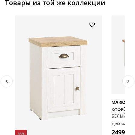
Товары из той же коллекции
MARKSKEL
КОФЕЙНЫЙ
БЕЛЫЙ/ДУ
Декоративн
2499
M
28%