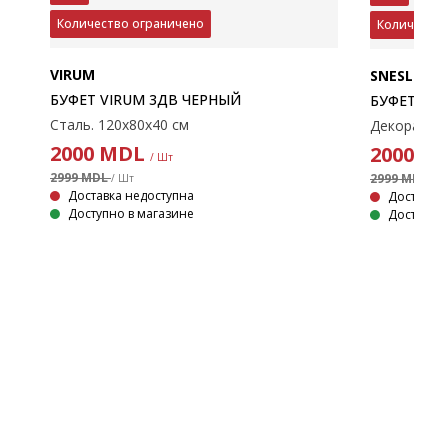
Количество ограничено
Количество
VIRUM
SNESLEV
БУФЕТ VIRUM 3ДВ ЧЕРНЫЙ
БУФЕТ SNE
Сталь. 120x80x40 см
2000
MDL
2000
M
/ Шт
2999 MDL
2999 MDL
/ Шт
/ 
Доставка недоступна
Доставка 
Доступно в магазине
Доступно 
Декоративный шпон и сталь. 100x80x41 см