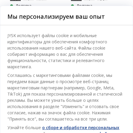
Доставка
Доставка
Доступно в магазине
Доступно в магазине
Мы персонализируем ваш опыт
JYSK использует файлы cookie и мобильные
идентификаторы для обеспечения комфортного
Категории
использования нашего веб-сайта. Файлы cookie
собирают информацию о вас для обеспечения
Спальня
функциональности, статистики и релевантного
Отдел обслуживания клиентов
маркетинга.
Ванная
Соглашаясь с маркетинговыми файлами cookie, мы
Контакты службы поддержки клиентов
передаем ваши данные о просмотре веб-страниц
Кабинет
JYSK
маркетинговым партнерам (например, Google, Meta,
Магазины и часы работы
Гостиная
TikTok) для показа персонализированной и статической
Про JYSK
рекламы. Вы можете узнать больше о целях
Акции
Столовая
ОФИС
использования в разделе "Изменить" и отозвать свое
JYSK.com
Пользовательское соглашение
согласие, нажав на значок файла cookie. Нажимая
Хранение
TAROL-DD S.R.L. ул.Юбилейная, 41A мун. Кишинёв,
JYSK ОБСЛУЖИВАНИЕ КЛИЕНТОВ
"Принять все", вы соглашаетесь на все три цели.
Пресса
Гарантия цены
Республика Молдова
Контактный центр для клиентов
Шторы
Узнайте больше
о сборе и обработке персональных
Следите за Jysk
Вакансии
Телефон: 022 022 030