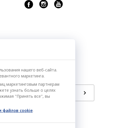
льзования нашего веб-сайта.
евантного маркетинга.
ниц маркетинговым партнерам
ожете узнать больше о целях
Язык
РУ
ажимая "Принять все", вы
 файлов cookie
.