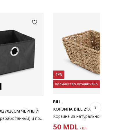
47%
Количество ограничено
BILL
КОРЗИНА BILL 21X16X10СМ НАТУР
2X27X20СМ ЧЁРНЫЙ
Полиэстер (100% переработанный) и полипропилен. Размеры: 32x27x20см
50
MDL
/ Шт