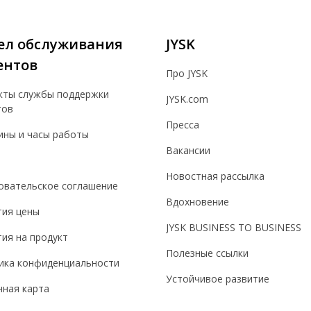
ел обслуживания
JYSK
ентов
Про JYSK
кты службы поддержки
JYSK.com
тов
Пресса
ины и часы работы
Вакансии
Новостная рассылка
овательское соглашение
Вдохновение
тия цены
JYSK BUSINESS TO BUSINESS
ия на продукт
Полезные ссылки
ика конфиденциальности
Устойчивое развитие
чная карта