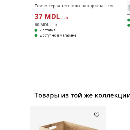
Темно-серая текстильная корзина с современным стеганым дизайном для хранения и организации вещей. Идеально подходит для хранения мелких предметов и аксессуаров. С удобной ручкой для доступа с полок или шкафов. 14x20x12 см
37
MDL
/ Шт
15СМ СЕРЫЙ
60 MDL
/ Шт
Корзина из светло-серой ткани, усиленная стальным каркасом. Идеально подходит для использования на полках или в шкафах. С ручками. 25x33x15 см
Доставка
Доступно в магазине
Товары из той же коллекци