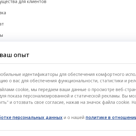
ущества для клиентов
вка
ат
бы
йки cookie
ваш опыт
асность
 мобильные идентификаторы для обеспечения комфортного испо
ию о вас для обеспечения функциональности, статистики и рел
айлами cookie, мы передаем ваши данные о просмотре веб-стра
) для показа персонализированной и статической рекламы. Вы м
ть" и отозвать свое согласие, нажав на значок файла cookie. Н
аботке персональных данных
и о нашей
политике в отношении