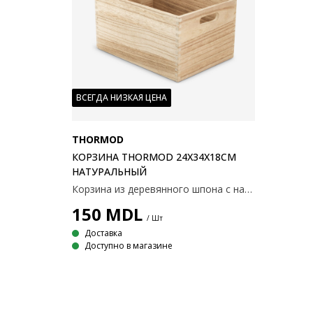
ВСЕГДА НИЗКАЯ ЦЕНА
THORMOD
КОРЗИНА THORMOD 24X34X18СМ
НАТУРАЛЬНЫЙ
Корзина из деревянного шпона с натуральной отделкой и минималистичным дизайном. Подходит для хранения принадлежностей для хобби, игрушек или канцелярских товаров. С ручками. 24x34x18 см
150
MDL
/ Шт
Доставка
Доступно в магазине