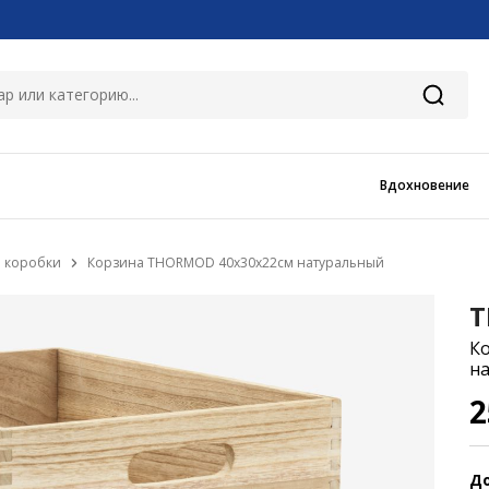
Вдохновение
 коробки
Корзина THORMOD 40x30x22см натуральный
T
К
н
2
До