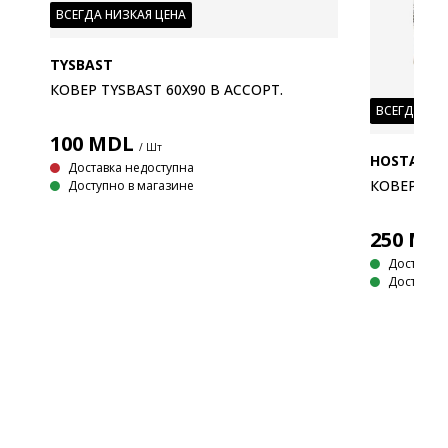
ВСЕГДА НИЗКАЯ ЦЕНА
/
TYSBAST
КОВЕР TYSBAST 60X90 В АССОРТ.
ВСЕГДА НИ
100
MDL
/ Шт
HOSTA
Доставка недоступна
КОВЕР HOS
Доступно в магазине
250
MD
Доставка
Доступно 