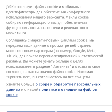
КОВЕР SANDELTRE
JYSK использует файлы cookie и мобильные
70X140 НАТУРАЛЬНЫЙ
идентификаторы для обеспечения комфортного
Джут. 70x140 см
использования нашего веб-сайта. Файлы cookie
375
MDL
собирают информацию о вас для обеспечения
/ Шт
функциональности, статистики и релевантного
Доставка
Доступно в магазине
маркетинга.
Соглашаясь с маркетинговыми файлами cookie, мы
передаем ваши данные о просмотре веб-страниц
маркетинговым партнерам (например, Google, Meta,
TikTok) для показа персонализированной и статической
рекламы. Вы можете узнать больше о целях
Категории
использования в разделе "Изменить" и отозвать свое
согласие, нажав на значок файла cookie. Нажимая
Спальня
"Принять все", вы соглашаетесь на все три цели.
Отдел обслуживания клиентов
Ванная
Узнайте больше
о сборе и обработке персональных
данных
и о нашей
политике в отношении файлов
Контакты службы поддержки клиентов
Кабинет
cookie
.
JYSK
Магазины и часы работы
Гостиная
Про JYSK
Акции
Столовая
ОФИС