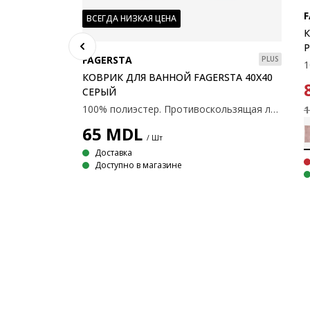
PLUS
F
ВСЕГДА НИЗКАЯ ЦЕНА
STA 70Х120
К
FAGERSTA
PLUS
100% полиэстер. Противоскользящая латексная основа. 70×120 см.
КОВРИК ДЛЯ ВАННОЙ FAGERSTA 40X40
СЕРЫЙ
100% полиэстер. Противоскользящая латексная основа. 40×40 см.
1
65
MDL
/ Шт
Доставка
Доступно в магазине