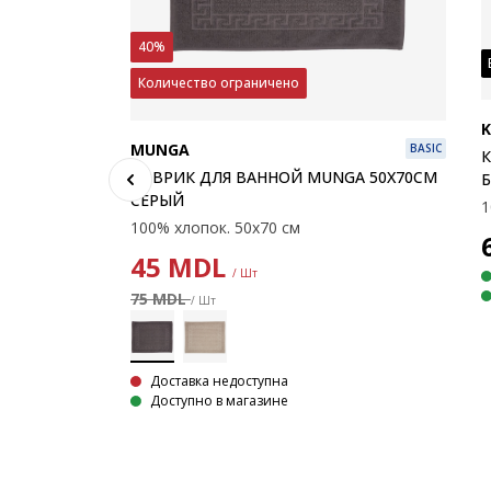
40%
Количество ограничено
K
MUNGA
BASIC
К
КОВРИК ДЛЯ ВАННОЙ MUNGA 50X70СМ
СЕРЫЙ
100% хлопок. 50х70 см
45
MDL
/ Шт
BASIC
75 MDL
/ Шт
 37X82СМ
м
Доставка недоступна
Доступно в магазине