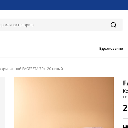
Вдохновение
 для ванной FAGERSTA 70x120 серый
F
Ко
с
2
Цв