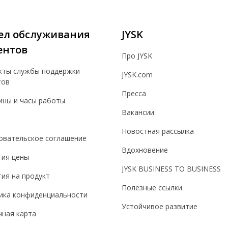
ел обслуживания
JYSK
ентов
Про JYSK
кты службы поддержки
JYSK.com
тов
Пресса
ины и часы работы
Вакансии
Новостная рассылка
овательское соглашение
Вдохновение
тия цены
JYSK BUSINESS TO BUSINESS
ия на продукт
Полезные ссылки
ика конфиденциальности
Устойчивое развитие
чная карта