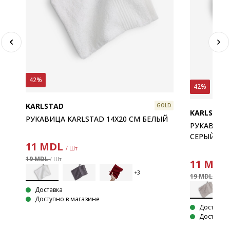
42%
42%
KARLSTAD
GOLD
KARLSTAD
РУКАВИЦА KARLSTAD 14X20 СМ БЕЛЫЙ
РУКАВИЦА 
СЕРЫЙ
11
MDL
/ Шт
LD
19 MDL
/ Шт
11
MDL
19 MDL
/ Шт
Доставка
Доступно в магазине
Доставка
Доступно 