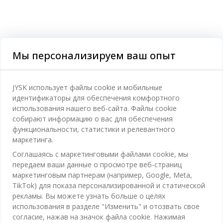
Мы персонализируем ваш опыт
Категории
JYSK использует файлы cookie и мобильные
идентификаторы для обеспечения комфортного
Спальня
использования нашего веб-сайта. Файлы cookie
Отдел обслуживания клиентов
собирают информацию о вас для обеспечения
Ванная
функциональности, статистики и релевантного
Контакты службы поддержки клиентов
маркетинга.
Кабинет
JYSK
Соглашаясь с маркетинговыми файлами cookie, мы
Магазины и часы работы
Гостиная
передаем ваши данные о просмотре веб-страниц
Про JYSK
маркетинговым партнерам (например, Google, Meta,
Акции
Столовая
ОФИС
TikTok) для показа персонализированной и статической
JYSK.com
Пользовательское соглашение
рекламы. Вы можете узнать больше о целях
Хранение
TAROL-DD S.R.L. ул.Юбилейная, 41A мун. Кишинёв,
JYSK ОБСЛУЖИВАНИЕ КЛИЕНТОВ
использования в разделе "Изменить" и отозвать свое
Пресса
Гарантия цены
Республика Молдова
Контактный центр для клиентов
Шторы
согласие, нажав на значок файла cookie. Нажимая
Следите за Jysk