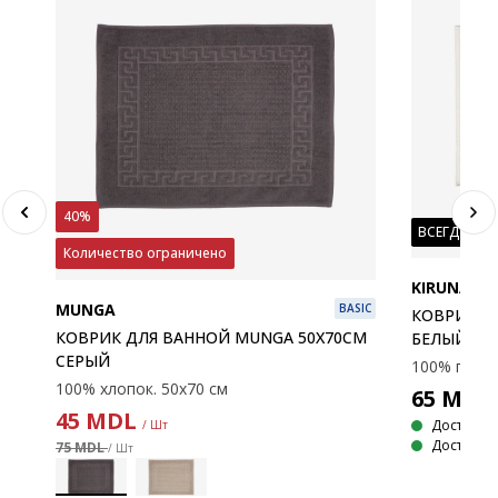
40%
ВСЕГДА НИ
Количество ограничено
KIRUNA
MUNGA
BASIC
КОВРИК Д
КОВРИК ДЛЯ ВАННОЙ MUNGA 50X70СМ
БЕЛЫЙ
СЕРЫЙ
100% хлопок. 50х70 см
65
MDL
45
MDL
Доставка
/ Шт
Доступно 
75 MDL
/ Шт
SIC