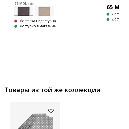
75 MDL
/ Шт
LUS
65
MDL
Доставка
Доступно 
Доставка недоступна
Доступно в магазине
Товары из той же коллекции