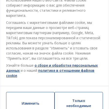
использования нашего веб-сайта. Файлы cookie
Отдел обслуживания клиентов
собирают информацию о вас для обеспечения
Ванная
функциональности, статистики и релевантного
Контакты службы поддержки клиентов
маркетинга.
Кабинет
JYSK
Соглашаясь с маркетинговыми файлами cookie, мы
Магазины и часы работы
Гостиная
передаем ваши данные о просмотре веб-страниц
Про JYSK
маркетинговым партнерам (например, Google, Meta,
Акции
Столовая
ОФИС
TikTok) для показа персонализированной и статической
JYSK.com
Пользовательское соглашение
рекламы. Вы можете узнать больше о целях
Хранение
TAROL-DD S.R.L. ул.Юбилейная, 41A мун. Кишинёв,
JYSK ОБСЛУЖИВАНИЕ КЛИЕНТОВ
использования в разделе "Изменить" и отозвать свое
Пресса
Гарантия цены
Республика Молдова
Контактный центр для клиентов
согласие, нажав на значок файла cookie. Нажимая
Шторы
Следите за Jysk
Вакансии
Телефон: 022 022 030
"Принять все", вы соглашаетесь на все три цели.
Гарантия на продукт
JYSK BUSINESS TO BUSINESS (B2B)
Для Сада
E-mail: support@jysk.md
Узнайте больше
о сборе и обработке персональных
Новостная рассылка
Продажи и работа с юридическими лицами
Политика конфиденциальности
данных
и о нашей
политике в отношении файлов
Товары для дома
Телефон: 060 531 531
cookie
.
Вдохновение
E-mail: jysk@jysk.md
Скидочная карта
Outlet
JYSK BUSINESS TO BUSINESS
Преимущества для клиентов
Кампания
Полезные ссылки
Доставка
Новинки
Только
Устойчивое развитие
Изменить
Возврат
необходимые
ВСЕГДА НИЗКАЯ ЦЕНА