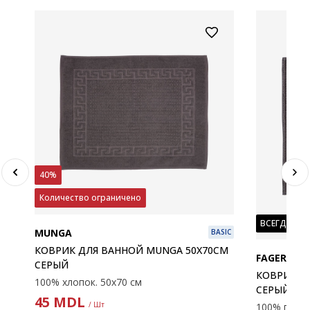
40%
Количество ограничено
ВСЕГДА НИ
MUNGA
BASIC
КОВРИК ДЛЯ ВАННОЙ MUNGA 50X70СМ
FAGERSTA
СЕРЫЙ
КОВРИК ДЛ
100% хлопок. 50х70 см
СЕРЫЙ
45
MDL
/ Шт