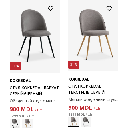
31%
31%
KOKKEDAL
KOKKEDAL
СТУЛ KOKKEDAL
СТУЛ KOKKEDAL БАРХАТ
ТЕКСТИЛЬ СЕРЫЙ
СЕРЫЙ/ЧЕРНЫЙ
Мягкий обеденный стул с сиденьем и спинкой из серой ткани. Стальные ножки цвета дуба.
Обеденный стул с мягким сиденьем и спинкой из серого бархата. Чёрные ножки из стали.
900
MDL
900
MDL
/ Шт
/ Шт
1299 MDL
/ Шт
1299 MDL
/ Шт