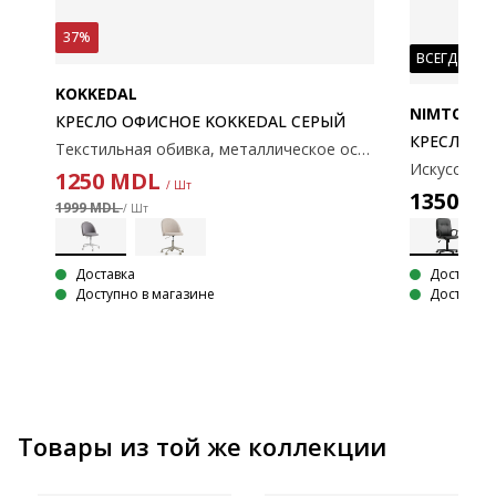
37%
ВСЕГДА НИ
KOKKEDAL
NIMTOFTE
КРЕСЛО ОФИСНОЕ KOKKEDAL СЕРЫЙ
Й
КРЕСЛО О
Текстильная обивка, металлическое основание. Регулируется по высоте. 54x81-94x58 см.
Материал текстиль. Стальная основа. С регулируемой высотой и бесступенчатым механизмом наклона. 66x113x123x68 см
1250
MDL
/ Шт
1350
M
1999 MDL
/ Шт
Доставка
Доставка
Доступно 
Доступно в магазине
Товары из той же коллекции