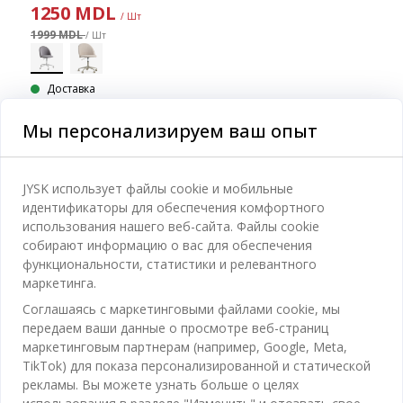
1250
MDL
/ Шт
1999 MDL
/ Шт
Доставка
Доступно в магазине
Мы персонализируем ваш опыт
JYSK использует файлы cookie и мобильные
идентификаторы для обеспечения комфортного
Категории
использования нашего веб-сайта. Файлы cookie
собирают информацию о вас для обеспечения
Спальня
функциональности, статистики и релевантного
Отдел обслуживания клиентов
маркетинга.
Ванная
Соглашаясь с маркетинговыми файлами cookie, мы
Контакты службы поддержки клиентов
Кабинет
передаем ваши данные о просмотре веб-страниц
JYSK
Магазины и часы работы
маркетинговым партнерам (например, Google, Meta,
Гостиная
TikTok) для показа персонализированной и статической
Про JYSK
Акции
рекламы. Вы можете узнать больше о целях
Столовая
ОФИС
JYSK.com