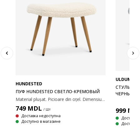
ULDUM
HUNDESTED
СТУЛЬЧИК
ПУФ HUNDESTED СВЕТЛО-КРЕМОВЫЙ
ЧЕРНЫЙ
Material plușat. Picioare din oțel. Dimensiuni: 53x41x37 cm.
749
MDL
999
MD
/ Шт
Доставка недоступна
Доставка
Доступно в магазине
Доступно 