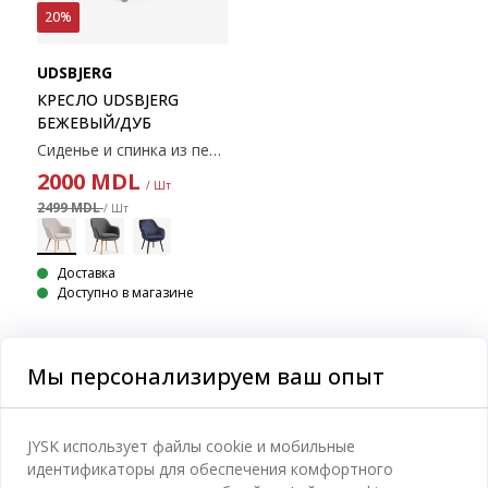
20%
UDSBJERG
КРЕСЛО UDSBJERG
БЕЖЕВЫЙ/ДУБ
Сиденье и спинка из пенополиуретана. Ножки из массива дуба. Размеры: 66x84x68см
2000
MDL
/ Шт
2499 MDL
/ Шт
Доставка
Доступно в магазине
Мы персонализируем ваш опыт
Категории
JYSK использует файлы cookie и мобильные
идентификаторы для обеспечения комфортного
Спальня