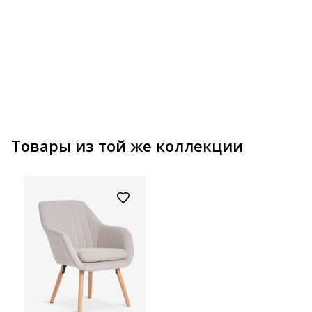
Обивка. Сиденье и спинка из пенополиуретана. С отсеком для хранения. Размеры: 58x80x58см
Товары из той же коллекции