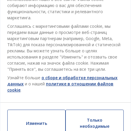
Отдел обслуживания клиентов
собирают информацию о вас для обеспечения
Ванная
функциональности, статистики и релевантного
Контакты службы поддержки клиентов
маркетинга.
Кабинет
JYSK
Соглашаясь с маркетинговыми файлами cookie, мы
Магазины и часы работы
Гостиная
передаем ваши данные о просмотре веб-страниц
Про JYSK
маркетинговым партнерам (например, Google, Meta,
Акции
Столовая
ОФИС
TikTok) для показа персонализированной и статической
JYSK.com
Пользовательское соглашение
рекламы. Вы можете узнать больше о целях
Хранение
TAROL-DD S.R.L. ул.Юбилейная, 41A мун. Кишинёв,
JYSK ОБСЛУЖИВАНИЕ КЛИЕНТОВ
использования в разделе "Изменить" и отозвать свое
Пресса
Гарантия цены
Республика Молдова
Контактный центр для клиентов
согласие, нажав на значок файла cookie. Нажимая
Шторы
Следите за Jysk
Вакансии
Телефон: 022 022 030
"Принять все", вы соглашаетесь на все три цели.
Гарантия на продукт
JYSK BUSINESS TO BUSINESS (B2B)
Для Сада
E-mail: support@jysk.md
Узнайте больше
о сборе и обработке персональных
Новостная рассылка
Продажи и работа с юридическими лицами
Политика конфиденциальности
данных
и о нашей
политике в отношении файлов
Товары для дома
Телефон: 060 531 531
cookie
.
Вдохновение
E-mail: jysk@jysk.md
Скидочная карта
Outlet
JYSK BUSINESS TO BUSINESS
Преимущества для клиентов
Кампания
Полезные ссылки
Доставка
Новинки
Только
Устойчивое развитие
Изменить
Возврат
необходимые
ВСЕГДА НИЗКАЯ ЦЕНА