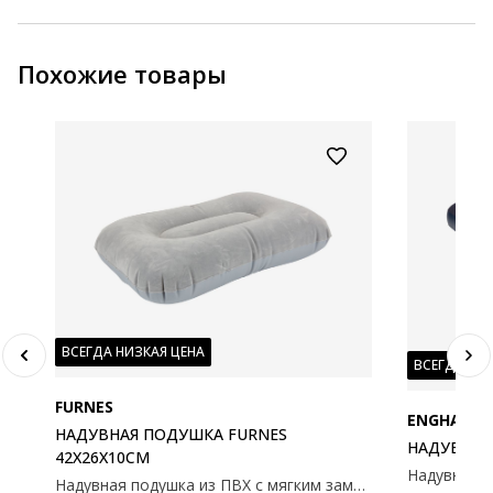
Похожие товары
ВСЕГДА НИЗКАЯ ЦЕНА
ВСЕГДА НИ
FURNES
ENGHAVE
НАДУВНАЯ ПОДУШКА FURNES
НАДУВНОЙ
42X26X10СМ
Надувная подушка из ПВХ с мягким замшевым чехлом. 42x26x10 cv