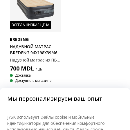
ВСЕГДА НИЗКАЯ ЦЕНА
BREDENG
НАДУВНОЙ МАТРАС
BREDENG 94X198X39/46
Надувной матрас из ПВХ с мягкой замшевой поверхностью. Со встроенной подушкой и электронасосом. В комплекте сумка для хранения. 94x198x46 см
700
MDL
/ Шт
Доставка
Доступно в магазине
Мы персонализируем ваш опыт
Категории
JYSK использует файлы cookie и мобильные
идентификаторы для обеспечения комфортного
Спальня
использования нашего веб-сайта. Файлы cookie