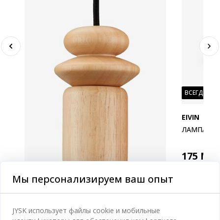
ВСЕГДА НИ
EIVIN
ЛАМПА EIV
175
MD
Доставка 
Мы персонализируем ваш опыт
Доступно 
JYSK использует файлы cookie и мобильные