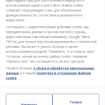
идентификаторы для обеспечения комфортного
использования нашего веб-сайта. Файлы cookie
собирают информацию о вас для обеспечения
функциональности, статистики и релевантного
маркетинга.
Соглашаясь с маркетинговыми файлами cookie, мы
передаем ваши данные о просмотре веб-страниц
69%
маркетинговым партнерам (например, Google, Meta,
TikTok) для показа персонализированной и статической
Количество ограничено
рекламы. Вы можете узнать больше о целях
использования в разделе "Изменить" и отозвать свое
ASMIND
согласие, нажав на значок файла cookie. Нажимая
ЛЮСТР ASMIND Ø8X13СМ ДЕРЕВО
"Принять все", вы соглашаетесь на все три цели.
Узнайте больше
о сборе и обработке персональных
115
MDL
данных
и о нашей
политике в отношении файлов
/ Шт
cookie
.
369 MDL
/ Шт
Доставка
Доступно в магазине
Только
Изменить