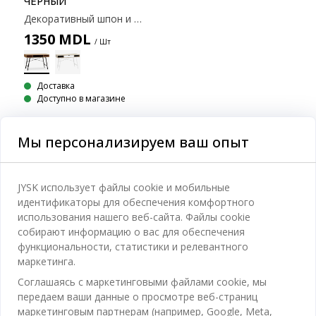
ЧЁРНЫЙ
Декоративный шпон и металл. 48x120x76 см.
1350
MDL
/ Шт
Доставка
Доступно в магазине
Мы персонализируем ваш опыт
Категории
JYSK использует файлы cookie и мобильные
идентификаторы для обеспечения комфортного
Спальня
использования нашего веб-сайта. Файлы cookie
Отдел обслуживания клиентов
собирают информацию о вас для обеспечения
Ванная
функциональности, статистики и релевантного
Контакты службы поддержки клиентов
маркетинга.
Кабинет
JYSK
Соглашаясь с маркетинговыми файлами cookie, мы
Магазины и часы работы
Гостиная
передаем ваши данные о просмотре веб-страниц
Про JYSK
маркетинговым партнерам (например, Google, Meta,
Акции