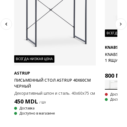
ВСЕГДА НИ
KNABSTRU
KNABSTRU
ВСЕГДА НИЗКАЯ ЦЕНА
1 ЯЩИК Б
ASTRUP
800
MD
ПИСЬМЕННЫЙ СТОЛ ASTRUP 40X60СМ
ЧЕРНЫЙ
Декоративный шпон и сталь. 40x60x75 см
Доставка 
Доступно 
450
MDL
/ Шт
Декоративный шпон и металл. 60x120x74 см.
Доставка
Доступно в магазине