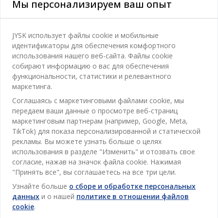
Мы персонализируем ваш опыт
Категории
JYSK использует файлы cookie и мобильные
Спальня
идентификаторы для обеспечения комфортного
Отдел обслуживания клиентов
использования нашего веб-сайта. Файлы cookie
Ванная
собирают информацию о вас для обеспечения
Контакты службы поддержки клиентов
функциональности, статистики и релевантного
Кабинет
JYSK
маркетинга.
Магазины и часы работы
Гостиная
Соглашаясь с маркетинговыми файлами cookie, мы
Про JYSK
передаем ваши данные о просмотре веб-страниц
Акции
Столовая
ОФИС
маркетинговым партнерам (например, Google, Meta,
JYSK.com
Пользовательское соглашение
TikTok) для показа персонализированной и статической
Хранение
TAROL-DD S.R.L. ул.Юбилейная, 41A мун. Кишинёв,
JYSK ОБСЛУЖИВАНИЕ КЛИЕНТОВ
рекламы. Вы можете узнать больше о целях
Пресса
Гарантия цены
Республика Молдова
Контактный центр для клиентов
Шторы
использования в разделе "Изменить" и отозвать свое
Следите за Jysk
Вакансии
Телефон: 022 022 030
согласие, нажав на значок файла cookie. Нажимая
Гарантия на продукт
JYSK BUSINESS TO BUSINESS (B2B)
Для Сада
E-mail: support@jysk.md
"Принять все", вы соглашаетесь на все три цели.
Новостная рассылка
Продажи и работа с юридическими лицами
Политика конфиденциальности
Узнайте больше
о сборе и обработке персональных
Товары для дома
Телефон: 060 531 531
данных
и о нашей
политике в отношении файлов
Вдохновение
E-mail: jysk@jysk.md
Скидочная карта
Outlet
cookie
.
JYSK BUSINESS TO BUSINESS