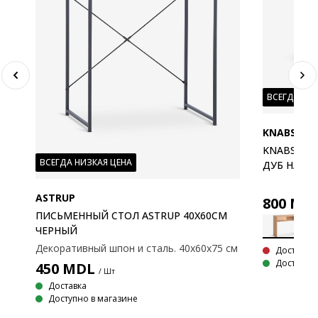
ВСЕГДА НИ
KNABSTRU
KNABSTRU
ВСЕГДА НИЗКАЯ ЦЕНА
ДУБ НАТУ
ASTRUP
800
MD
ПИСЬМЕННЫЙ СТОЛ ASTRUP 40X60СМ
ЧЕРНЫЙ
0
Декоративный шпон и сталь. 40x60x75 см
Доставка 
Доступно 
450
MDL
/ Шт
Декоративный шпон и металл. 48x120x76 см.
Доставка
Доступно в магазине