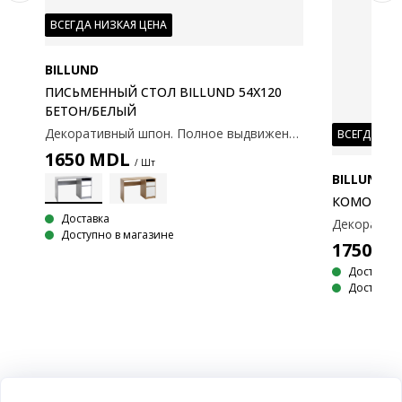
ВСЕГДА НИЗКАЯ ЦЕНА
BILLUND
ПИСЬМЕННЫЙ СТОЛ BILLUND 54X120
БЕТОН/БЕЛЫЙ
Декоративный шпон. Полное выдвижение ящика. 54x120x75 см.
ВСЕГДА НИ
1650
MDL
/ Шт
BILLUND
КОМОД BI
Доставка
Декоративн
Декоративный шпон. 1 рейка для вешалок. 80x192x50 см
Доступно в магазине
1750
M
Доставка
Доступно 