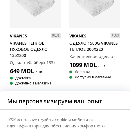
VIKANES
VIKANES
PLUS
PLUS
VIKANES ТЕПЛОЕ
ОДЕЯЛО 1500G VIKANES
ПУХОВОЕ ОДЕЯЛО
ТЕПЛОЕ 200X220
135X200
Качественное одеяло с легким искусственным наполнением. Мягкий чехол из микрофибры. Вес наполнения: 1500 г. 200х220 см
Одеяло «Файбер» 135х200 см с воздушным, хорошо изолирующим наполнителем из спирально скрученного полого волокна силиконизированного полиэстера, 950 г. Мягкая ткань из 100% полиэстеровой микрофибры. Температура стирки: 60°C.
1099
MDL
/ Шт
649
MDL
Доставка
/ Шт
Доступно в магазине
Доставка
Доступно в магазине
Мы персонализируем ваш опыт
Категории
JYSK использует файлы cookie и мобильные
идентификаторы для обеспечения комфортного