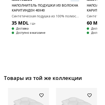
НАПОЛНИТЕЛЬ ПОДУШКИ ИЗ ВОЛОКНА
НАПОЛНИТ
КАРИТИНДЕН 40Х40
КАРИТИНД
Синтетическая подушка из 100% полиэстерового волокна. Вес наполнителя: 200 г, Размер: 40х40 см
LUS
35
MDL
60
MDL
/ Шт
Доставка
Доставка
Доступно в магазине
Доступно 
Качественная подушка с уникальным наполнителем из силиконового волокна, 650 г. мягкий и легкий волокнистый наполнитель сохраняет свой объем и легко возвращает форму. 50х70 см
Товары из той же коллекции