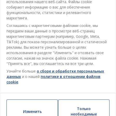
Спальня
использования нашего веб-сайта. Файлы cookie
Отдел обслуживания клиентов
собирают информацию о вас для обеспечения
Ванная
функциональности, статистики и релевантного
Контакты службы поддержки клиентов
маркетинга.
Кабинет
JYSK
Соглашаясь с маркетинговыми файлами cookie, мы
Магазины и часы работы
Гостиная
передаем ваши данные о просмотре веб-страниц
Про JYSK
маркетинговым партнерам (например, Google, Meta,
Акции
Столовая
ОФИС
TikTok) для показа персонализированной и статической
JYSK.com
Пользовательское соглашение
рекламы. Вы можете узнать больше о целях
Хранение
TAROL-DD S.R.L. ул.Юбилейная, 41A мун. Кишинёв,
JYSK ОБСЛУЖИВАНИЕ КЛИЕНТОВ
использования в разделе "Изменить" и отозвать свое
Пресса
Гарантия цены
Республика Молдова
Контактный центр для клиентов
согласие, нажав на значок файла cookie. Нажимая
Шторы
Следите за Jysk
Вакансии
Телефон: 022 022 030
"Принять все", вы соглашаетесь на все три цели.
Гарантия на продукт
JYSK BUSINESS TO BUSINESS (B2B)
Для Сада
E-mail: support@jysk.md
Узнайте больше
о сборе и обработке персональных
Новостная рассылка
Продажи и работа с юридическими лицами
Политика конфиденциальности
данных
и о нашей
политике в отношении файлов
Товары для дома
Телефон: 060 531 531
cookie
.
Вдохновение
E-mail: jysk@jysk.md
Скидочная карта
Outlet
JYSK BUSINESS TO BUSINESS
Преимущества для клиентов
Кампания
Полезные ссылки
Доставка
Новинки
Только
Устойчивое развитие
Изменить
Возврат
необходимые
ВСЕГДА НИЗКАЯ ЦЕНА