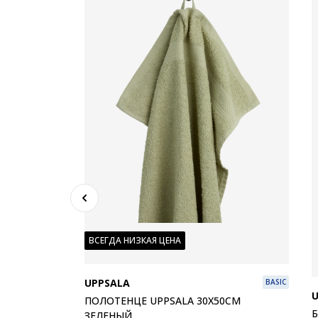
ВСЕГДА НИЗКАЯ ЦЕНА
PLUS
UPPSALA
BASIC
 ТЕМНО-
ПОЛОТЕНЦЕ UPPSALA 30X50СМ
Б
ЗЕЛЕНЫЙ
100% хлопок. Мягкий и очень впитывающий. 450 г/м². 30х50 см