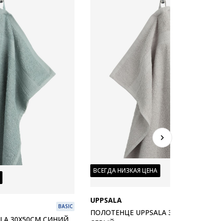
ВСЕГДА НИЗКАЯ ЦЕНА
UPPSALA
B
BASIC
ПОЛОТЕНЦЕ UPPSALA 30X50СМ СВЕТ
LA 30X50СМ СИНИЙ