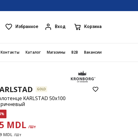
Избранное
Корзина
Вход
Контакты
Каталог
Магазины
B2B
Вакансии
ARLSTAD
GOLD
олотенце KARLSTAD 50x100
оричневый
4%
85 MDL
/Шт
9
MDL
/Шт