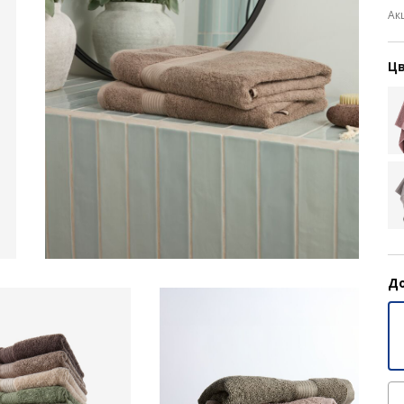
Ак
Цв
До