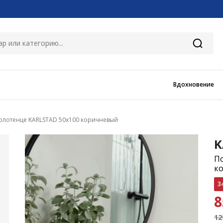
Вдохновение
олотенце KARLSTAD 50x100 коричневый
K
П
к
3
12