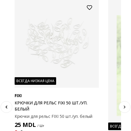
ВСЕГДА НИЗКАЯ ЦЕНА
FIXI
КРЮЧКИ ДЛЯ РЕЛЬС FIXI 50 ШТ./УП.
БЕЛЫЙ
Крючки для рельс FIXI 50 шт./уп. белый
25
MDL
/ Шт
ВСЕГДА НИ