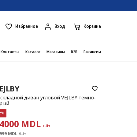
Избранное
Корзина
Вход
Контакты
Каталог
Магазины
B2B
Вакансии
EJLBY
складной диван угловой VEJLBY тёмно-
ерый
2%
4000 MDL
/Шт
999
MDL
/Шт