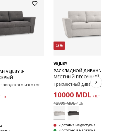
23%
VEJLBY
РАСКЛАДНОЙ ДИВАН VEJLBY 3-
 VEJLBY 3-
МЕСТНЫЙ ПЕСОЧНЫЙ
СЕРЫЙ
Трехместный диван заводского изготовления. Сиденье с пружинным блоком и поролоновой набивкой. Спинка из поролона. Спальная зона 140x200 см. 240x86x88см
10000
MDL
/ Шт
/ Шт
12999 MDL
/ Шт
Доставка недоступна
на
Доступно в магазине
газине.