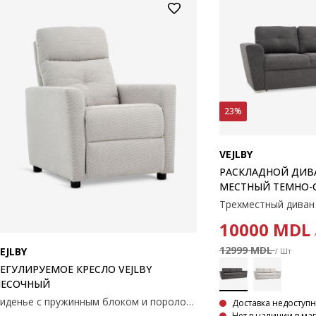
23%
VEJLBY
РАСКЛАДНОЙ ДИВАН
МЕСТНЫЙ ТЕМНО-
10000
MDL
12999 MDL
EJLBY
/ Шт
ЕГУЛИРУЕМОЕ КРЕСЛО VEJLBY
ПЕСОЧНЫЙ
Сиденье с пружинным блоком и поролоновой набивкой. Спинка из поролона. С бесступенчатым механизмом наклона и встроенной подставкой для ног. 75x100x91см
Доставка недоступ
Нет в наличии в ма