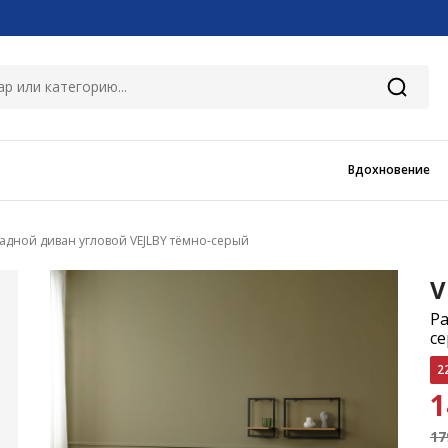
Вдохновение
адной диван угловой VEJLBY тёмно-серый
V
Ра
с
2
1
17