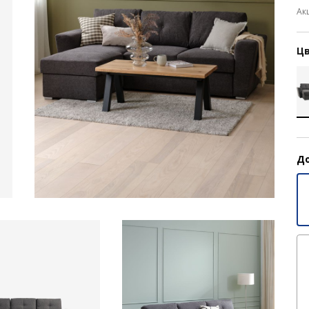
Ак
Цв
До