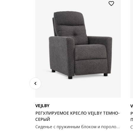
ОЙ VEJLBY
3-х местный диван с текстильной обивкой. Диван легко трансформируется в кровать. Сиденья с пружинами Bonell и набивкой из пеноматериала. Поролоновые подушки. С местом для хранения. Можно менять местами. Спальное место 149х195 см. 243x86x89/154 см
VEJLBY
V
РЕГУЛИРУЕМОЕ КРЕСЛО VEJLBY ТЕМНО-
Р
СЕРЫЙ
Сиденье с пружинным блоком и поролоновой набивкой. Спинка из поролона. С бесступенчатым механизмом наклона и встроенной подставкой для ног. 75x100x91см