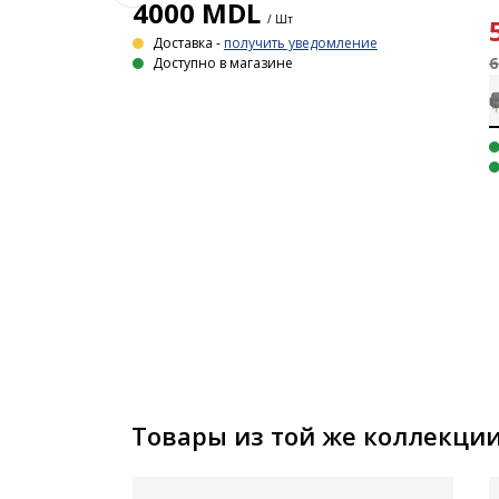
4000
MDL
/ Шт
Доставка -
получить уведомление
6
Доступно в магазине
ОЙ VILS
3-местный угловой диван. Подушки из плотного пенного материала. С местом для хранения. Уголок можно установить как справа, так и слева. Спальное место: 140х200 см, габаритный размер: 230x87x92/151
Товары из той же коллекци