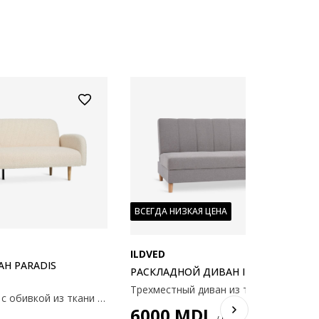
ВСЕГДА НИЗКАЯ ЦЕНА
ILDVED
Н PARADIS
РАСКЛАДНОЙ ДИВАН ILDVED БЕЖЕВ
3-х местнный диван с обивкой из ткани тедди. Наполнение подушек сиденья и спинки из пеноматериала. Ножки из дерева. Спальное место: 106х190 см. 209x82x83 см
6000
MDL