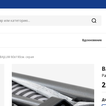
Вдохновение
BAJLUM 80x190см. серая
B
Ра
2
До