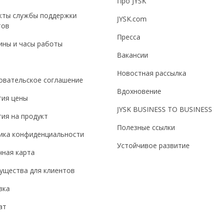
Про JYSK
кты службы поддержки
JYSK.com
тов
Пресса
ины и часы работы
Вакансии
Новостная рассылка
овательское соглашение
Вдохновение
тия цены
JYSK BUSINESS TO BUSINESS
ия на продукт
Полезные ссылки
ика конфиденциальности
Устойчивое развитие
чная карта
ущества для клиентов
вка
ат