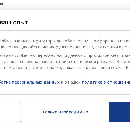
бы
йки cookie
ваш опыт
асность
 мобильные идентификаторы для обеспечения комфортного испо
ию о вас для обеспечения функциональности, статистики и рел
айлами cookie, мы передаем ваши данные о просмотре веб-стра
) для показа персонализированной и статической рекламы. Вы м
ть" и отозвать свое согласие, нажав на значок файла cookie. Н
аботке персональных данных
и о нашей
политике в отношении
Только необходимые