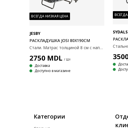
ВСЕГДА
ВСЕГДА НИЗКАЯ ЦЕНА
SYDALS
JESBY
РАСКЛА
РАСКЛАДУШКА JOSI 80X190СМ
Стали. Матрас толщиной 8 см с наполнителем из пенополиуретана. С деревянным каркасом. Складной. 80x190x39 см
350
2750
MDL
/ Шт
Доста
Доставка
Досту
Доступно в магазине
Категории
Отд
кли