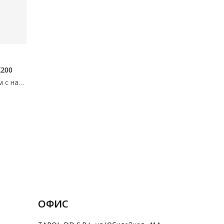
200
Сталь. Матрас толщиной 11 см с наполнителем из пены с эффектом памяти и полиуретановой пены, снижающей давление. С деревянными рейками. Складной. 90x200x38см
ОФИС