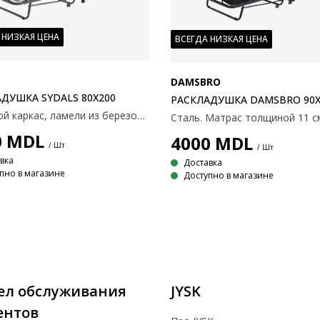
 НИЗКАЯ ЦЕНА
ВСЕГДА НИЗКАЯ ЦЕНА
DAMSBRO
ДУШКА SYDALS 80X200
РАСКЛАДУШКА DAMSBRO 90X
Стальной каркас, ламели из березового шпона. С колесиками. Беспружинный матрас с пенным наполнителем Memory Foam, высота 8 см. 80x200x36 см.
0
MDL
4000
MDL
/ Шт
/ Шт
вка
Доставка
пно в магазине
Доступно в магазине
ел обслуживания
JYSK
ентов