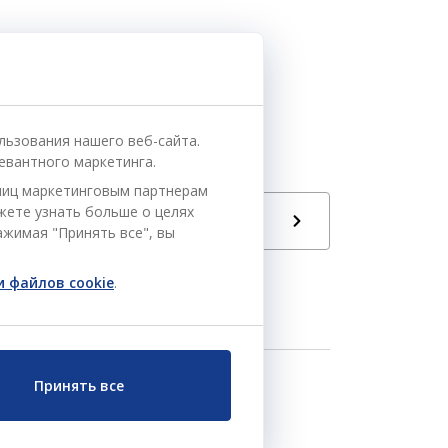
льзования нашего веб-сайта.
евантного маркетинга.
ниц маркетинговым партнерам
ожете узнать больше о целях
Язык
РУ
ажимая "Принять все", вы
 файлов cookie
.
Принять все