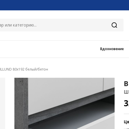
Вдохновение
ILLUND 80x192 белый/бетон
B
Ш
3
Цв