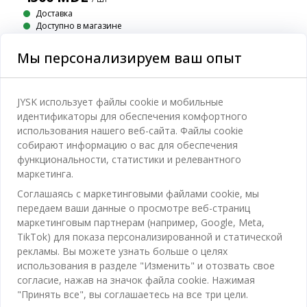
Доставка
Доступно в магазине
Мы персонализируем ваш опыт
JYSK использует файлы cookie и мобильные
Категории
идентификаторы для обеспечения комфортного
использования нашего веб-сайта. Файлы cookie
Спальня
собирают информацию о вас для обеспечения
Отдел обслуживания клиентов
функциональности, статистики и релевантного
Ванная
маркетинга.
Контакты службы поддержки клиентов
Кабинет
Соглашаясь с маркетинговыми файлами cookie, мы
JYSK
Магазины и часы работы
передаем ваши данные о просмотре веб-страниц
Гостиная
маркетинговым партнерам (например, Google, Meta,
Про JYSK
Акции
TikTok) для показа персонализированной и статической
Столовая
ОФИС
рекламы. Вы можете узнать больше о целях
JYSK.com
Пользовательское соглашение
Хранение
использования в разделе "Изменить" и отозвать свое
TAROL-DD S.R.L. ул.Юбилейная, 41A мун. Кишинёв,
JYSK ОБСЛУЖИВАНИЕ КЛИЕНТОВ
Пресса
согласие, нажав на значок файла cookie. Нажимая
Гарантия цены
Республика Молдова
Контактный центр для клиентов
Шторы
"Принять все", вы соглашаетесь на все три цели.
Следите за Jysk
Вакансии
Телефон: 022 022 030