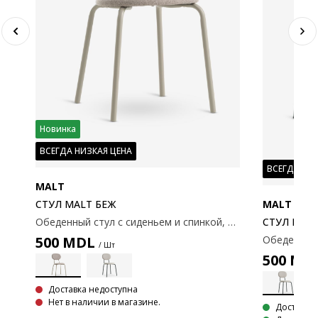
Новинка
ВСЕГДА НИЗКАЯ ЦЕНА
ВСЕГДА НИ
MALT
MALT
СТУЛ MALT БЕЖ
Мягкий обеденный стул с сиденьем и спинкой из серой ткани. Стальные ножки цвета дуба.
СТУЛ MAL
Обеденный стул с сиденьем и спинкой, обитыми бежевой тканью. Стальные ножки.
500
MDL
/ Шт
500
MD
Доставка недоступна
Нет в наличии в магазине.
Доставка