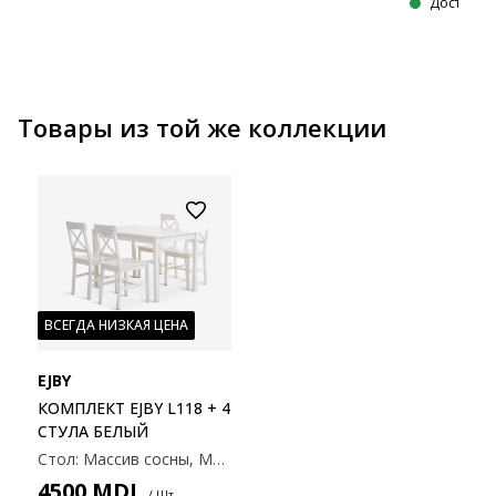
Доступно 
Товары из той же коллекции
ВСЕГДА НИЗКАЯ ЦЕНА
EJBY
КОМПЛЕКТ EJBY L118 + 4
СТУЛА БЕЛЫЙ
Стол: Массив сосны, МДФ. 75x118x73см. Стул: Массив сосны, МДФ.
4500
MDL
/ Шт