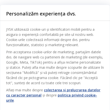
Categorii
Personalizăm experiența dvs.
Dormitor
Serviciul clienți
Baie
JYSK utilizează cookie-uri și identificatori mobili pentru a
Contact Relații Clienți
asigura o experiență confortabilă pe site-ul nostru web.
Birou
JYSK
Cookie-urile colectează informații despre dvs. pentru
Magazine și program
funcționalitate, statistici și marketing relevant.
Sufragerie
Despre JYSK
Prin acceptarea cookie-urilor de marketing, partajăm datele
Broșură
Bucătărie
SEDIU CENTRAL
dvs. de navigare web cu partenerii de marketing (de exemplu,
JYSK.com
Termeni si conditii vânzări online
Google, Meta, TikTok) pentru a afișa reclame personalizate
Depozitare
TAROL-DD S.R.L. str. Jubiliara, 41A mun. Chișinău, Republica
JYSK RELAȚII CLIENȚI
și statice. Puteți afla mai multe despre scopurile de utilizare în
Presă
Garantia prețului
Moldova
Contact Relații Clienți
secțiunea "Modifică" și vă puteți retrage consimțământul
Perdele
Urmărește Jysk
Locuri de muncă
Telefon: 022 022 030
făcând clic pe pictograma cookie. Făcând clic pe "Acceptă
Garanția Produselor
JYSK BUSINESS TO BUSINESS
Grădină
E-mail: support@jysk.md
tot", sunteți de acord cu toate cele trei scopuri.
Newsletter
Vânzări și relații clienți persoane juridice
Politica de confidentialitate
Aflați mai multe despre
colectarea și prelucrarea datelor
Pentru casă
Telefon: 060 531 531
cu caracter personal
și despre
politica privind cookie-
Inspirație
E-mail: jysk@jysk.md
Card cadou
Outlet
urile
.
JYSK BUSINESS TO BUSINESS
Beneficii pentru clienți
Campanie